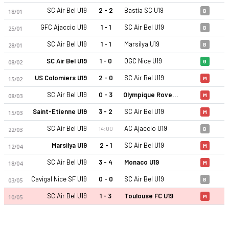
SC Air Bel U19
2 - 2
Bastia SC U19
18/01
B
GFC Ajaccio U19
1 - 1
SC Air Bel U19
25/01
B
SC Air Bel U19
1 - 1
Marsilya U19
28/01
B
SC Air Bel U19
1 - 0
OGC Nice U19
08/02
G
US Colomiers U19
2 - 0
SC Air Bel U19
15/02
M
SC Air Bel U19 25-26 sezonu | Championnat National U19 Grup
SC Air Bel U19
0 - 3
Olympique Rovenain U19
08/03
M
Saint-Etienne U19
3 - 2
SC Air Bel U19
15/03
M
SC Air Bel U19
AC Ajaccio U19
14:00
22/03
B
Marsilya U19
2 - 1
SC Air Bel U19
12/04
M
SC Air Bel U19
3 - 4
Monaco U19
18/04
M
Cavigal Nice SF U19
0 - 0
SC Air Bel U19
03/05
B
SC Air Bel U19
1 - 3
Toulouse FC U19
10/05
M