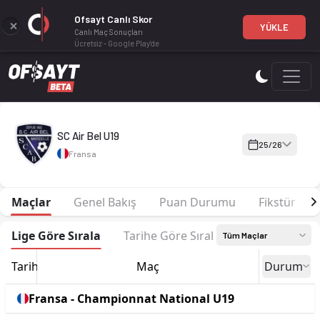
Ofsayt Canlı Skor
YÜKLE
Canlı Maç Sonuçları
Ücretsiz - Google Play'de
SC Air Bel U19 25-26 sezonu | Championnat National U19 Grup
SC Air Bel U19
25/26
Fransa
Maçlar
Genel Bakış
Puan Durumu
Fikstür
Lige Göre Sırala
Tarihe Göre Sırala
Tüm Maçlar
Tarih
Maç
Durum
Fransa - Championnat National U19