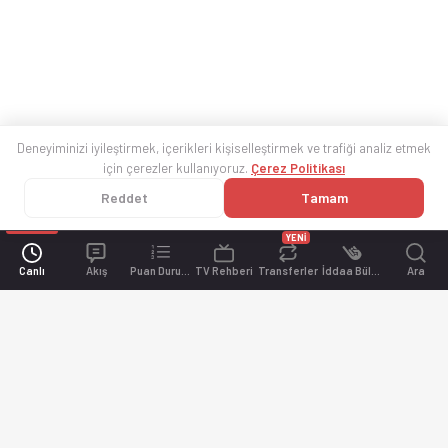
Deneyiminizi iyileştirmek, içerikleri kişiselleştirmek ve trafiği analiz etmek
için çerezler kullanıyoruz.
Çerez Politikası
Reddet
Tamam
YENİ
Canlı
Akış
Puan Durumu
TV Rehberi
Transferler
İddaa Bülteni
Ara