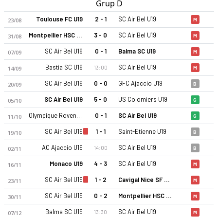
Grup D
Toulouse FC U19
2 - 1
SC Air Bel U19
23/08
M
Montpellier HSC U19
3 - 0
SC Air Bel U19
31/08
M
SC Air Bel U19
0 - 1
Balma SC U19
07/09
M
Bastia SC U19
SC Air Bel U19
13:00
14/09
M
SC Air Bel U19
0 - 0
GFC Ajaccio U19
20/09
B
SC Air Bel U19
5 - 0
US Colomiers U19
05/10
G
Olympique Rovenain U19
0 - 1
SC Air Bel U19
11/10
G
SC Air Bel U19
1 - 1
Saint-Etienne U19
19/10
B
AC Ajaccio U19
SC Air Bel U19
14:00
02/11
B
Monaco U19
4 - 3
SC Air Bel U19
16/11
M
SC Air Bel U19
1 - 2
Cavigal Nice SF U19
23/11
M
SC Air Bel U19
0 - 2
Montpellier HSC U19
30/11
M
Balma SC U19
SC Air Bel U19
13:30
07/12
M