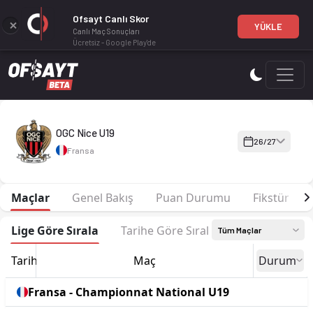
Ofsayt Canlı Skor
YÜKLE
Canlı Maç Sonuçları
Ücretsiz - Google Play'de
OGC Nice U19 26-27 sezonu | Championnat National U19 Grup 
OGC Nice U19
26/27
Fransa
Maçlar
Genel Bakış
Puan Durumu
Fikstür
Lige Göre Sırala
Tarihe Göre Sırala
Tüm Maçlar
Tarih
Maç
Durum
Fransa - Championnat National U19