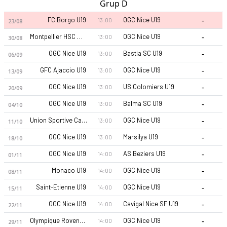
Grup D
-
FC Borgo U19
OGC Nice U19
13:00
23/08
-
Montpellier HSC U19
OGC Nice U19
13:00
30/08
-
OGC Nice U19
Bastia SC U19
13:00
06/09
-
GFC Ajaccio U19
OGC Nice U19
13:00
13/09
-
OGC Nice U19
US Colomiers U19
13:00
20/09
-
OGC Nice U19
Balma SC U19
13:00
04/10
-
Union Sportive Cap D Ail U19
OGC Nice U19
13:00
11/10
-
OGC Nice U19
Marsilya U19
13:00
18/10
-
OGC Nice U19
AS Beziers U19
14:00
01/11
-
Monaco U19
OGC Nice U19
14:00
08/11
-
Saint-Etienne U19
OGC Nice U19
14:00
15/11
-
OGC Nice U19
Cavigal Nice SF U19
14:00
22/11
-
Olympique Rovenain U19
OGC Nice U19
14:00
29/11