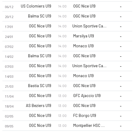
-
US Colomiers U19
OGC Nice U19
14:00
06/12
-
Balma SC U19
OGC Nice U19
14:00
20/12
-
OGC Nice U19
Union Sportive Cap D Ail U19
14:00
17/01
-
OGC Nice U19
Marsilya U19
14:00
24/01
-
OGC Nice U19
Monaco U19
14:00
07/02
OGC Nice U19 26-27 sezonu | Championnat National U19 Grup 
-
Balma SC U19
OGC Nice U19
14:00
14/02
-
OGC Nice U19
Union Sportive Cap D Ail U19
14:00
07/03
-
OGC Nice U19
Monaco U19
14:00
14/03
-
Bastia SC U19
OGC Nice U19
14:00
21/03
-
OGC Nice U19
GFC Ajaccio U19
13:00
11/04
-
AS Beziers U19
OGC Nice U19
13:00
18/04
-
OGC Nice U19
FC Borgo U19
13:00
02/05
-
OGC Nice U19
Montpellier HSC U19
13:00
09/05