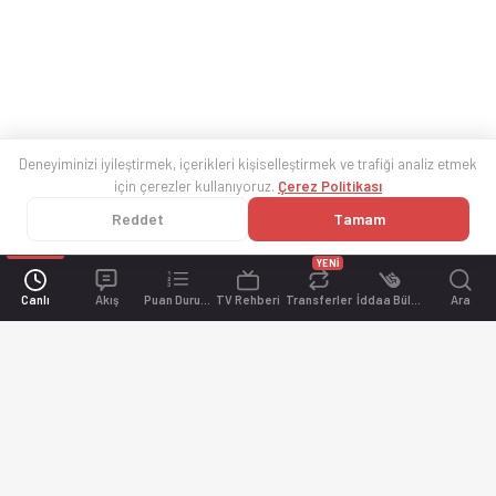
Deneyiminizi iyileştirmek, içerikleri kişiselleştirmek ve trafiği analiz etmek
için çerezler kullanıyoruz.
Çerez Politikası
Reddet
Tamam
YENİ
Canlı
Akış
Puan Durumu
TV Rehberi
Transferler
İddaa Bülteni
Ara