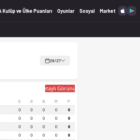
sayt'ta.
 Kulüp ve Ülke Puanları
Oyunlar
Sosyal
Market
26/27
Detaylı Görünüm
O
G
B
M
P
0
0
0
0
0
0
0
0
0
0
0
0
0
0
0
0
0
0
0
0