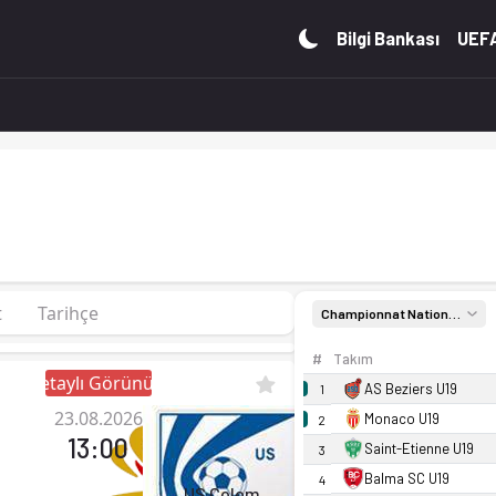
rup D'de 1. sırada, 0 puan. Kadro, fikstür ve canlı skor Of
Bilgi Bankası
UEFA
t
Tarihçe
Championnat National U19 Grup D
#
Takım
Detaylı Görünüm
AS Beziers U19
1
23.08.2026
Monaco U19
2
13:00
Saint-Etienne U19
3
Balma SC U19
4
US Colomiers U19