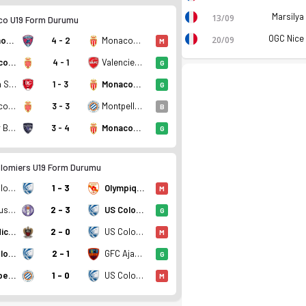
Marsilya
13/09
o U19 Form Durumu
OGC Nice
20/09
Clermont U19
4 - 2
Monaco U19
M
Monaco U19
4 - 1
Valenciennes FC U19
G
Balma SC U19
1 - 3
Monaco U19
G
Monaco U19
3 - 3
Montpellier HSC U19
B
SC Air Bel U19
3 - 4
Monaco U19
G
lomiers U19 Form Durumu
US Colomiers U19
1 - 3
Olympique Rovenain U19
M
rup D'de 1. sırada, 0 puan. Kadro, fikstür ve canlı skor Of
Toulouse FC U19
2 - 3
US Colomiers U19
G
OGC Nice U19
2 - 0
US Colomiers U19
M
US Colomiers U19
2 - 1
GFC Ajaccio U19
G
Montpellier HSC U19
1 - 0
US Colomiers U19
M