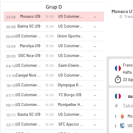
Grup D
Monaco U
-
D. Trao
Monaco U19
US Colomiers U19
13:00
23/08
-
Balma SC U19
US Colomiers U19
13:00
30/08
-
US Colomiers U19
Union Sportive Cap D Ail U19
13:00
06/09
-
Marsilya U19
US Colomiers U19
13:00
13/09
-
OGC Nice U19
US Colomiers U19
13:00
20/09
-
Frans
US Colomiers U19
Saint-Etienne U19
13:00
04/10
Hafta
-
Cavigal Nice SF U19
US Colomiers U19
13:00
11/10
23 Ağ
-
US Colomiers U19
Olympique Rovenain U19
13:00
18/10
-
US Colomiers U19
FC Borgo U19
14:00
01/11
Gü
-
US Colomiers U19
Montpellier HSC U19
#
Tak
14:00
08/11
-
Bastia SC U19
US Colomiers U19
14:00
15/11
Mo
1
-
US Colomiers U19
GFC Ajaccio U19
14:00
22/11
US
1