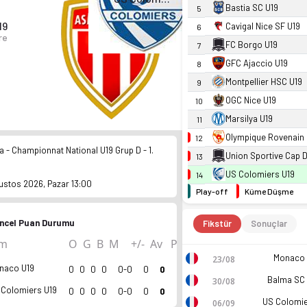
Bastia SC U19
5
19
Cavigal Nice SF U19
6
re
FC Borgo U19
7
GFC Ajaccio U19
8
Montpellier HSC U19
9
OGC Nice U19
10
Marsilya U19
11
Olympique Rovenain 
12
a - Championnat National U19 Grup D - 1.
Union Sportive Cap D
13
US Colomiers U19
14
ustos 2026, Pazar 13:00
Play-off
Küme Düşme
ncel Puan Durumu
Fikstür
Sonuçlar
ım
O
G
B
M
+/-
Av
P
Monaco 
23/08
naco U19
0
0
0
0
0-0
0
0
Balma SC 
30/08
 Colomiers U19
0
0
0
0
0-0
0
0
06/09