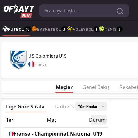
US Colomiers U19 26-27 sezonu | Championnat National U19 G
FUTBOL
16
BASKETBOL
3
VOLEYBOL
1
TENİS
6
US Colomiers U19
Fransa
Maçlar
Genel Bakış
Rekabe
Lige Göre Sırala
Tarihe Göre Sırala
Tüm Maçlar
Tarih
Maç
Durum
Fransa - Championnat National U19