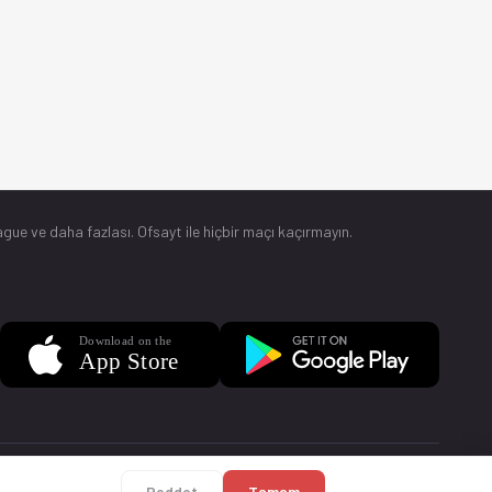
gue ve daha fazlası. Ofsayt ile hiçbir maçı kaçırmayın.
Sorular
Künye
Reddet
Tamam