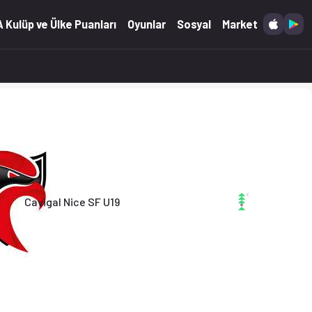
ikler Ofsayt'ta.
 Kulüp ve Ülke Puanları
Oyunlar
Sosyal
Market
Cavigal Nice SF U19