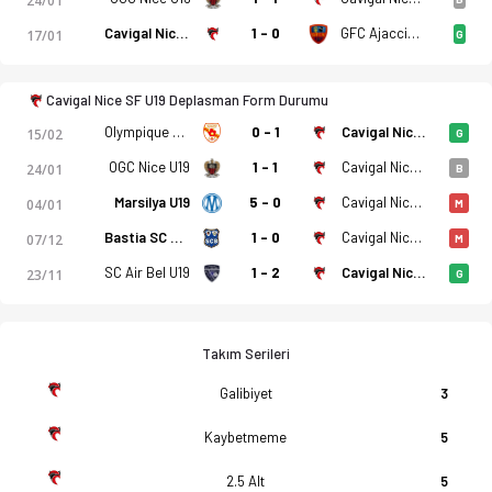
24/01
Cavigal Nice SF U19
1 - 0
GFC Ajaccio U19
17/01
G
Cavigal Nice SF U19 Deplasman Form Durumu
Olympique Rovenain U19
0 - 1
Cavigal Nice SF U19
15/02
G
OGC Nice U19
1 - 1
Cavigal Nice SF U19
24/01
B
Marsilya U19
5 - 0
Cavigal Nice SF U19
04/01
M
Bastia SC U19
1 - 0
Cavigal Nice SF U19
07/12
M
SC Air Bel U19
1 - 2
Cavigal Nice SF U19
23/11
G
Takım Serileri
Galibiyet
3
Kaybetmeme
5
2.5 Alt
5