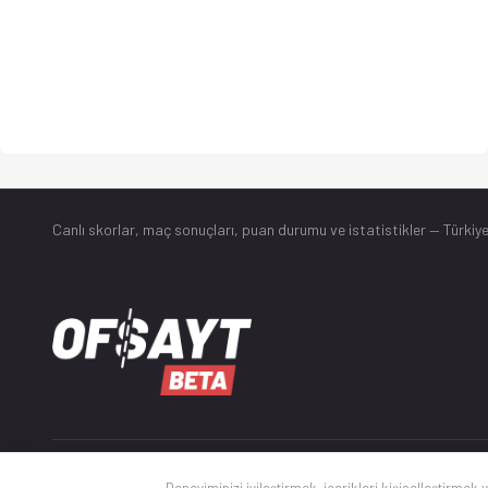
Canlı skorlar
, maç sonuçları, puan durumu ve istatistikler — Türkiye
© 2025 Ofsayt