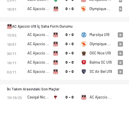
25/01
AC Ajaccio U19
0 - 0
Olympique Rovenain U19
18/01
B
AC Ajaccio U19 İç Saha Form Durumu
AC Ajaccio U19
0 - 0
Marsilya U19
15/02
B
AC Ajaccio U19
0 - 0
Olympique Rovenain U19
18/01
B
AC Ajaccio U19
0 - 0
OGC Nice U19
30/11
B
AC Ajaccio U19
0 - 0
Balma SC U19
16/11
B
AC Ajaccio U19
0 - 0
SC Air Bel U19
02/11
B
İki Takım Arasındaki Son Maçlar
Cavigal Nice SF U19
0 - 0
AC Ajaccio U19
19/10/25