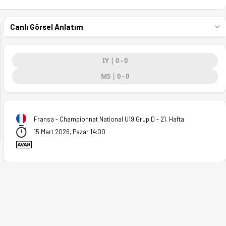
Canlı Görsel Anlatım
IY | 0 - 0
MS | 0 - 0
ext
Fransa - Championnat National U19 Grup D - 21. Hafta
15 Mart 2026, Pazar 14:00
ikler Ofsayt'ta.