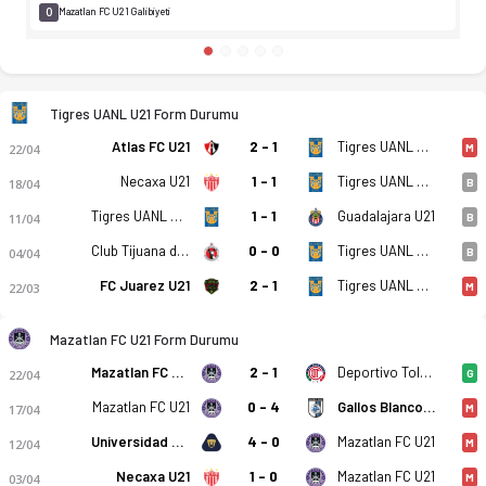
0
Mazatlan FC U21 Galibiyeti
Tigres UANL U21 Form Durumu
Atlas FC U21
2 - 1
Tigres UANL U21
22/04
M
Necaxa U21
1 - 1
Tigres UANL U21
18/04
B
Tigres UANL U21
1 - 1
Guadalajara U21
11/04
B
Club Tijuana de Caliente U21
0 - 0
Tigres UANL U21
04/04
B
FC Juarez U21
2 - 1
Tigres UANL U21
22/03
M
Mazatlan FC U21 Form Durumu
Mazatlan FC U21
2 - 1
Deportivo Toluca FC U21
22/04
G
Mazatlan FC U21
0 - 4
Gallos Blancos de Queretaro U21
17/04
M
Universidad Nacional U21
4 - 0
Mazatlan FC U21
12/04
M
Necaxa U21
1 - 0
Mazatlan FC U21
03/04
M