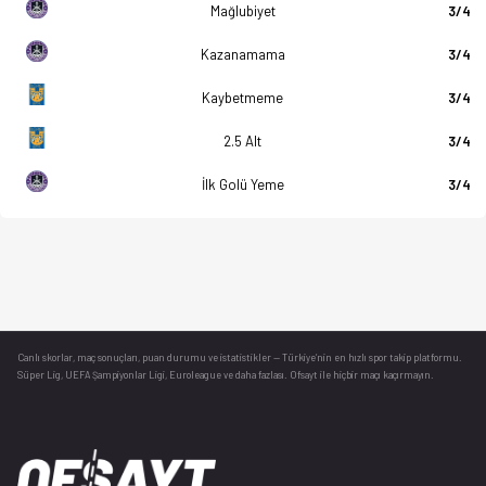
Mağlubiyet
3/4
Kazanamama
3/4
Kaybetmeme
3/4
2.5 Alt
3/4
İlk Golü Yeme
3/4
Canlı skorlar
, maç sonuçları, puan durumu ve istatistikler — Türkiye’nin en hızlı spor takip platformu.
Süper Lig, UEFA Şampiyonlar Ligi, Euroleague ve daha fazlası. Ofsayt ile hiçbir maçı kaçırmayın.