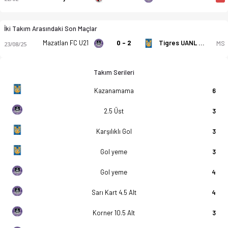
İki Takım Arasındaki Son Maçlar
Mazatlan FC U21
0 - 2
Tigres UANL U21
MS
23/08/25
Takım Serileri
Kazanamama
6
2.5 Üst
3
Karşılıklı Gol
3
Gol yeme
3
Gol yeme
4
Sarı Kart 4.5 Alt
4
Korner 10.5 Alt
3