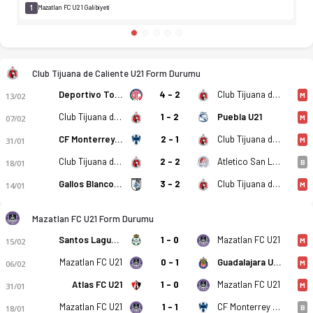
1
Mazatlan FC U21 Galibiyeti
Club Tijuana de Caliente U21 Form Durumu
Deportivo Toluca FC U21
4 - 2
Club Tijuana de Caliente U21
13/02
M
Club Tijuana de Caliente U21
1 - 2
Puebla U21
07/02
M
CF Monterrey U21
2 - 1
Club Tijuana de Caliente U21
31/01
M
Atletico San Luis U21
Club Tijuana de Caliente U21
2 - 2
18/01
B
Gallos Blancos de Queretaro U21
3 - 2
Club Tijuana de Caliente U21
14/01
M
Mazatlan FC U21 Form Durumu
Santos Laguna U21
1 - 0
Mazatlan FC U21
15/02
M
Mazatlan FC U21
0 - 1
Guadalajara U21
06/02
M
Atlas FC U21
1 - 0
Mazatlan FC U21
31/01
M
Mazatlan FC U21
1 - 1
CF Monterrey U21
18/01
B