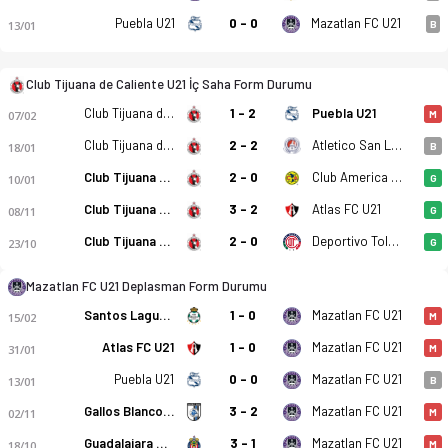
Puebla U21
0 - 0
Mazatlan FC U21
13/01
B
Club Tijuana de Caliente U21 İç Saha Form Durumu
Club Tijuana de Caliente U21
1 - 2
Puebla U21
07/02
M
Atletico San Luis U21
Club Tijuana de Caliente U21
2 - 2
18/01
B
Club Tijuana de Caliente U21
2 - 0
Club America U21
10/01
G
Club Tijuana de Caliente U21
3 - 2
Atlas FC U21
08/11
G
Club Tijuana de Caliente U21
2 - 0
Deportivo Toluca FC U21
23/10
G
Club Tijuana de Caliente U21 - Mazatlan FC U21 4-0 bitti. Gol
Mazatlan FC U21 Deplasman Form Durumu
Santos Laguna U21
1 - 0
Mazatlan FC U21
15/02
M
Atlas FC U21
1 - 0
Mazatlan FC U21
31/01
M
Puebla U21
0 - 0
Mazatlan FC U21
13/01
B
Gallos Blancos de Queretaro U21
3 - 2
Mazatlan FC U21
02/11
M
Guadalajara U21
3 - 1
Mazatlan FC U21
18/10
M