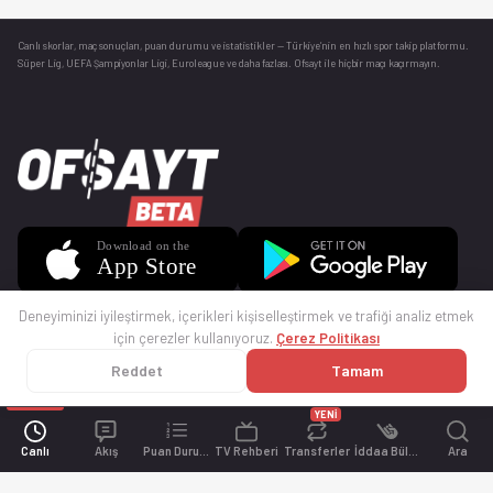
Canlı skorlar
, maç sonuçları, puan durumu ve istatistikler — Türkiye’nin en hızlı spor takip platformu.
Süper Lig, UEFA Şampiyonlar Ligi, Euroleague ve daha fazlası. Ofsayt ile hiçbir maçı kaçırmayın.
Deneyiminizi iyileştirmek, içerikleri kişiselleştirmek ve trafiği analiz etmek
için çerezler kullanıyoruz.
Çerez Politikası
Reddet
Tamam
© 2025 Ofsayt
Kullanım Koşulları
Gizlilik Politikası
Çerez Politikası
İletişim
Sıkça Sorulan Sorular
Künye
YENİ
Canlı
Akış
Puan Durumu
TV Rehberi
Transferler
İddaa Bülteni
Ara