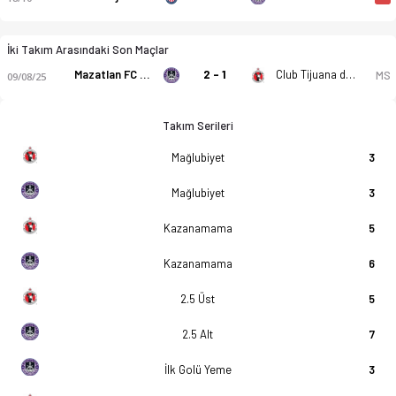
İki Takım Arasındaki Son Maçlar
Mazatlan FC U21
2 - 1
Club Tijuana de Caliente U21
MS
09/08/25
Takım Serileri
Mağlubiyet
3
Mağlubiyet
3
Kazanamama
5
Kazanamama
6
2.5 Üst
5
2.5 Alt
7
İlk Golü Yeme
3