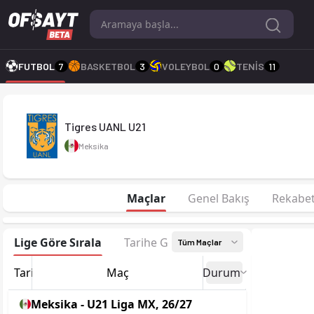
Tigres UANL U21 2026 sezonu | U21 Liga MX'de 14. sırada, 3 
FUTBOL
7
BASKETBOL
3
VOLEYBOL
0
TENİS
11
Tigres UANL U21
Meksika
Maçlar
Genel Bakış
Rekabe
Lige Göre Sırala
Tarihe Göre Sırala
Tüm Maçlar
Tarih
Maç
Durum
Meksika - U21 Liga MX, 26/27