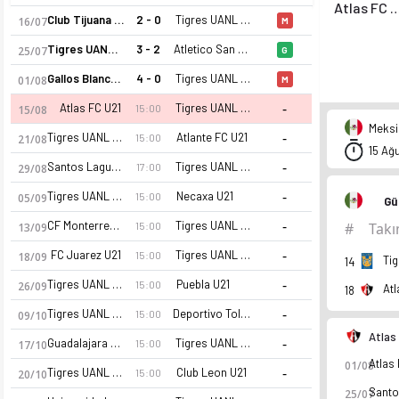
Atlas FC 
Club Tijuana de Caliente U21
2 - 0
Tigres UANL U21
16/07
M
Tigres UANL U21
3 - 2
Atletico San Luis U21
25/07
G
Gallos Blancos de Queretaro U21
4 - 0
Tigres UANL U21
01/08
M
-
Atlas FC U21
Tigres UANL U21
15:00
15/08
Meksik
-
Tigres UANL U21
Atlante FC U21
15:00
21/08
15 Ağ
-
Santos Laguna U21
Tigres UANL U21
17:00
29/08
-
Tigres UANL U21
Necaxa U21
15:00
05/09
Gü
-
CF Monterrey U21
Tigres UANL U21
#
Tak
15:00
13/09
-
FC Juarez U21
Tigres UANL U21
15:00
18/09
Ti
14
-
Tigres UANL U21
Puebla U21
15:00
26/09
Atl
18
-
Tigres UANL U21
Deportivo Toluca FC U21
15:00
09/10
Atlas
-
Guadalajara U21
Tigres UANL U21
15:00
17/10
01/08
-
Tigres UANL U21
Club Leon U21
15:00
20/10
25/07