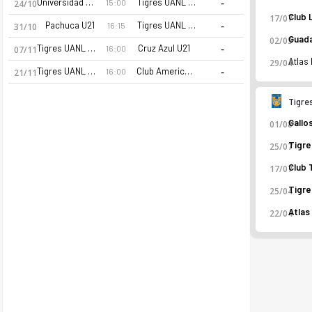
-
Universidad Nacional U21
Tigres UANL U21
15:00
24/10
17/07
-
Pachuca U21
Tigres UANL U21
16:15
31/10
02/05
-
Tigres UANL U21
Cruz Azul U21
16:00
07/11
29/04
-
Tigres UANL U21
Club America U21
16:00
21/11
Tigre
01/08
25/07
17/07
25/04
22/04
Tigres UANL U21 2026 sezonu | U21 Liga MX'de 14. sırada, 3 