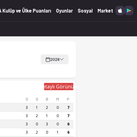
 Kulüp ve Ülke Puanları
Oyunlar
Sosyal
Market
2026
Detaylı Görünüm
O
G
B
M
P
3
1
2
0
7
3
2
1
0
7
3
0
3
0
6
3
2
0
1
6