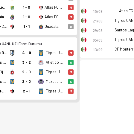
Club Leon U21
1 - 0
Atlas FC U21
M
Atlas FC
15/08
Guadalajara U21
1 - 0
Atlas FC U21
M
21/08
Atlas FC U21
1 - 1
Guadalajara U21
B
29/08
05/09
s UANL U21 Form Durumu
13/09
Gallos Blancos de Queretaro U21
4 - 0
Tigres UANL U21
M
Atletico San Luis U21
Tigres UANL U21
3 - 2
G
Club Tijuana de Caliente U21
2 - 0
Tigres UANL U21
M
Tigres UANL U21
2 - 0
Mazatlan FC U21
G
Atlas FC U21
2 - 1
Tigres UANL U21
M
puan. Kadro, fikstür ve canlı skor Ofsayt'ta.