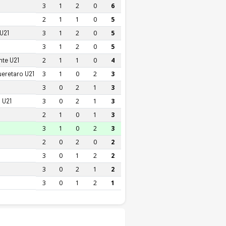
3
1
2
0
6
2
1
1
0
5
 U21
3
1
2
0
5
3
1
2
0
5
nte U21
2
1
1
0
4
ueretaro U21
3
1
0
2
3
3
0
2
1
3
 U21
3
0
2
1
3
2
1
0
1
3
3
1
0
2
3
2
0
2
0
2
3
0
1
2
2
3
0
2
1
2
3
0
1
2
1