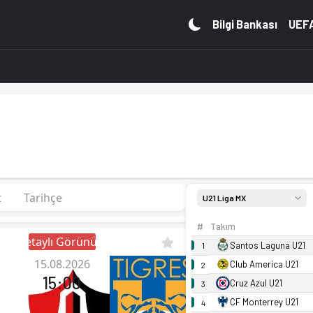
puan. Kadro, fikstür ve canlı skor Ofsayt'ta.
Bilgi Bankası
UEFA
t
Tarihçe
U21 Liga MX
#
Takım
Detaylı Görünüm
Santos Laguna U21
1
15.08.2026
Club America U21
2
15:00
Cruz Azul U21
3
CF Monterrey U21
4