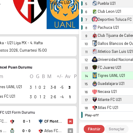
Tigres UANL U21
U21
Puebla U21
5
Club Leon U21
6
Deportivo Toluca FC
7
Pachuca U21
8
Club Tijuana de Calie
9
a - U21 Liga MX - 4. Hafta
Gallos Blancos de Q
10
ustos 2026, Cumartesi 15:00
Atletico San Luis U21
11
Universidad Nacional
12
ncel Puan Durumu
FC Juarez U21
13
Tigres UANL U21
ım
O
G
B
M
+/-
Av
P
14
Guadalajara U21
15
gres UANL U21
3
1
0
2
3-8
-5
3
Necaxa U21
16
as FC U21
3
0
1
2
2-6
-4
1
Atlante FC U21
17
Atlas FC U21
18
 FC U21 Form Durumu
Play-off
Atlas FC U21
0 - 1
CF Monterrey U21
M
Fikstür
Sonuçlar
Santos Laguna U21
0 - 0
Atlas FC U21
B