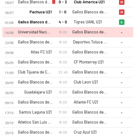
Gallos Blancos de Queretaro U21
0 - 2
Club America U21
18/07
M
Pachuca U21
1 - 0
Gallos Blancos de Queretaro U21
26/07
M
Gallos Blancos de Queretaro U21
4 - 0
Tigres UANL U21
01/08
G
-
Universidad Nacional U21
Gallos Blancos de Queretaro U21
15:00
16/08
-
Gallos Blancos de Queretaro U21
Deportivo Toluca FC U21
15:00
22/08
-
Atlas FC U21
Gallos Blancos de Queretaro U21
15:00
29/08
-
Gallos Blancos de Queretaro U21
CF Monterrey U21
15:00
05/09
-
Club Tijuana de Caliente U21
Gallos Blancos de Queretaro U21
22:45
11/09
-
Gallos Blancos de Queretaro U21
Club Leon U21
15:00
20/09
-
Guadalajara U21
Gallos Blancos de Queretaro U21
15:00
26/09
-
Gallos Blancos de Queretaro U21
Atlante FC U21
15:00
09/10
-
Santos Laguna U21
Gallos Blancos de Queretaro U21
17:00
17/10
-
Atletico San Luis U21
Gallos Blancos de Queretaro U21
15:00
20/10
-
Gallos Blancos de Queretaro U21
Cruz Azul U21
16:00
25/10