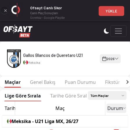
Ofsayt Canlı Skor
YÜKLE
Canlı Maç Sonuçları
Ücretsiz - Google Play'de
Gallos Blancos de Queretaro U21 2026 sezonu | U21 Liga MX'd
Gallos Blancos de Queretaro U21
2026
Meksika
Maçlar
Genel Bakış
Puan Durumu
Fikstür
Lige Göre Sırala
Tarihe Göre Sırala
Tüm Maçlar
Tarih
Maç
Durum
Meksika - U21 Liga MX, 26/27