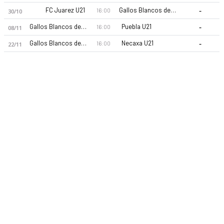
-
FC Juarez U21
Gallos Blancos de Queretaro U21
16:00
30/10
-
Gallos Blancos de Queretaro U21
Puebla U21
16:00
08/11
-
Gallos Blancos de Queretaro U21
Necaxa U21
16:00
22/11
Gallos Blancos de Queretaro U21 2026 sezonu | U21 Liga MX'd