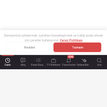
Deneyiminizi iyileştirmek, içerikleri kişiselleştirmek ve trafiği analiz etmek
için çerezler kullanıyoruz.
Çerez Politikası
Reddet
Tamam
YENİ
Canlı
Akış
Puan Durumu
TV Rehberi
Transferler
İddaa Bülteni
Ara