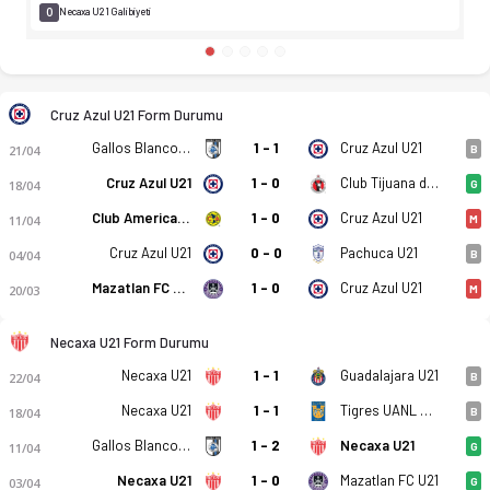
0
Necaxa U21 Galibiyeti
Cruz Azul U21 Form Durumu
Gallos Blancos de Queretaro U21
1 - 1
Cruz Azul U21
21/04
B
Cruz Azul U21
1 - 0
Club Tijuana de Caliente U21
18/04
G
Club America U21
1 - 0
Cruz Azul U21
11/04
M
Cruz Azul U21
0 - 0
Pachuca U21
04/04
B
Mazatlan FC U21
1 - 0
Cruz Azul U21
20/03
M
Necaxa U21 Form Durumu
Necaxa U21
1 - 1
Guadalajara U21
22/04
B
Necaxa U21
1 - 1
Tigres UANL U21
18/04
B
Gallos Blancos de Queretaro U21
1 - 2
Necaxa U21
11/04
G
Necaxa U21
1 - 0
Mazatlan FC U21
03/04
G