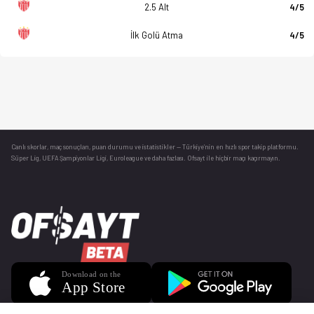
2.5 Alt
4/5
İlk Golü Atma
4/5
Canlı skorlar
, maç sonuçları, puan durumu ve istatistikler — Türkiye’nin en hızlı spor takip platformu.
Süper Lig, UEFA Şampiyonlar Ligi, Euroleague ve daha fazlası. Ofsayt ile hiçbir maçı kaçırmayın.