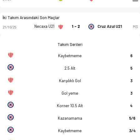
İki Takım Arasındaki Son Maçlar
Necaxa U21
1 - 2
Cruz Azul U21
MS
21/10/25
Takım Serileri
Kaybetmeme
6
2.5 Alt
5
Karşılıklı Gol
3
Gol yeme
3
Korner 10.5 Alt
4
Kazanamama
5/6
Kaybetmeme
3/4