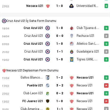
Necaxa U21
1 - 0
Universidad Nacional U21
27/03
G
Cruz Azul U21 İç Saha Form Durumu
Cruz Azul U21
1 - 0
Club Tijuana de Caliente U21
18/04
G
Cruz Azul U21 - Necaxa U21 3-1 bitti. Gol anları, kadro, ista
Cruz Azul U21
0 - 0
Pachuca U21
04/04
B
Atletico San Luis U21
Cruz Azul U21
1 - 0
07/03
G
Cruz Azul U21
1 - 1
Guadalajara U21
21/02
B
Cruz Azul U21
1 - 0
Tigres UANL U21
15/02
G
Necaxa U21 Deplasman Form Durumu
Gallos Blancos de Queretaro U21
1 - 2
Necaxa U21
11/04
G
Puebla U21
3 - 2
Necaxa U21
17/03
M
Club Leon U21
0 - 2
Necaxa U21
27/02
G
FC Juarez U21
1 - 0
Necaxa U21
13/02
M
Club America U21
1 - 1
Necaxa U21
31/01
B