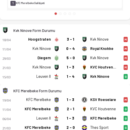
1
KFC Merelbeke Galibiyeti
Kvk Ninove Form Durumu
Hoogstraten
3 - 1
Kvk Ninove
18/04
M
Kvk Ninove
0 - 4
Royal Knokke
11/04
M
Diegem
5 - 0
Kvk Ninove
29/03
M
Kvk Ninove
1 - 3
KVC Houtvenne
21/03
M
Leuven II
1 - 4
Kvk Ninove
15/03
G
KFC Merelbeke Form Durumu
KFC Merelbeke
1 - 3
KSV Roeselare
19/04
M
KFC Merelbeke
2 - 1
KVC Houtvenne
11/04
G
Leuven II
1 - 3
KFC Merelbeke
06/04
G
KFC Merelbeke
2 - 0
Thes Sport
21/03
G