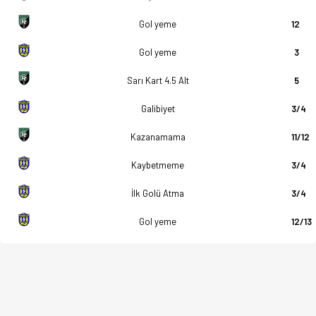
Gol yeme
12
Gol yeme
3
Sarı Kart 4.5 Alt
5
Galibiyet
3/4
Kazanamama
11/12
Kaybetmeme
3/4
İlk Golü Atma
3/4
Gol yeme
12/13