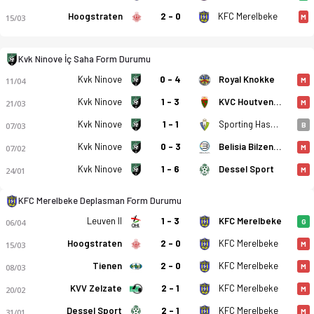
Hoogstraten
2 - 0
KFC Merelbeke
15/03
M
Kvk Ninove İç Saha Form Durumu
Kvk Ninove
0 - 4
Royal Knokke
11/04
M
Kvk Ninove
1 - 3
KVC Houtvenne
21/03
M
Kvk Ninove
1 - 1
Sporting Hasselt
07/03
B
Kvk Ninove
0 - 3
Belisia Bilzen SV
07/02
M
Kvk Ninove
1 - 6
Dessel Sport
24/01
M
Kvk Ninove - KFC Merelbeke 3-1 bitti. Gol anları, kadro, ista
KFC Merelbeke Deplasman Form Durumu
Leuven II
1 - 3
KFC Merelbeke
06/04
G
Hoogstraten
2 - 0
KFC Merelbeke
15/03
M
Tienen
2 - 0
KFC Merelbeke
08/03
M
KVV Zelzate
2 - 1
KFC Merelbeke
20/02
M
Dessel Sport
2 - 1
KFC Merelbeke
31/01
M