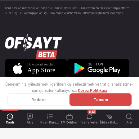
Canlı skorlar
, maç sonuçları, puan durumu ve istatistikler — Türkiye’nin en hızlı spor takip platformu.
Süper Lig, UEFA Şampiyonlar Ligi, Euroleague ve daha fazlası. Ofsayt ile hiçbir maçı kaçırmayın.
Deneyiminizi iyileştirmek, içerikleri kişiselleştirmek ve trafiği analiz etmek
için çerezler kullanıyoruz.
Çerez Politikası
Reddet
Tamam
© 2025 Ofsayt
Kullanım Koşulları
Gizlilik Politikası
Çerez Politikası
İletişim
Sıkça Sorulan Sorular
Künye
YENİ
Canlı
Akış
Puan Durumu
TV Rehberi
Transferler
İddaa Bülteni
Ara