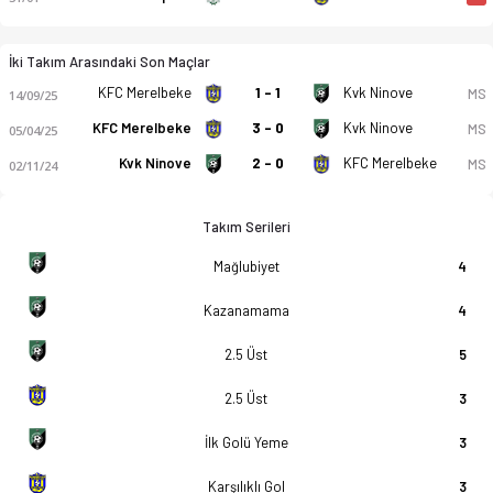
İki Takım Arasındaki Son Maçlar
KFC Merelbeke
1 - 1
Kvk Ninove
MS
14/09/25
KFC Merelbeke
3 - 0
Kvk Ninove
MS
05/04/25
Kvk Ninove
2 - 0
KFC Merelbeke
MS
02/11/24
Takım Serileri
Mağlubiyet
4
Kazanamama
4
2.5 Üst
5
2.5 Üst
3
İlk Golü Yeme
3
Karşılıklı Gol
3