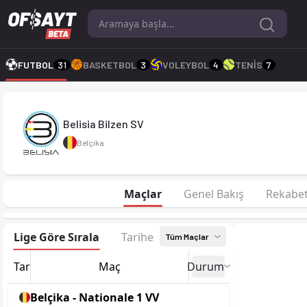
Belisia Bilzen SV 26-27 sezonu | Nationale 1 VV'de 1. sırada, 
FUTBOL
31
BASKETBOL
3
VOLEYBOL
4
TENİS
7
Belisia Bilzen SV
Belçika
Maçlar
Genel Bakış
Rekabe
Lige Göre Sırala
Tarihe Göre Sırala
Tüm Maçlar
Tarih
Maç
Durum
Belçika - Nationale 1 VV