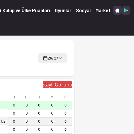
 Kulüp ve Ülke Puanları
Oyunlar
Sosyal
Market
26/27
Detaylı Görünüm
O
G
B
M
P
0
0
0
0
0
0
0
0
0
0
 U21
0
0
0
0
0
0
0
0
0
0