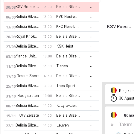
-
KSV Roeselare
Belisia Bilzen SV
13:00
30/08
-
Belisia Bilzen SV
KVC Houtvenne
13:00
06/09
-
KSV Roeselare
Belisia Bilzen SV
KFC Merelbeke
13:00
13/09
-
Royal Knokke
Belisia Bilzen SV
13:00
20/09
-
Belisia Bilzen SV
KSK Heist
13:00
27/09
-
Mandel United
Belisia Bilzen SV
18:00
03/10
-
Belisia Bilzen SV
Tienen
13:00
11/10
-
Dessel Sport
Belisia Bilzen SV
17:30
17/10
-
Belisia Bilzen SV
Thes Sport
14:00
25/10
Belçika -
-
Hoogstraten
Belisia Bilzen SV
19:00
31/10
30 Ağust
-
Belisia Bilzen SV
K. Lyra-Lierse
14:00
08/11
-
KVV Zelzate
Belisia Bilzen SV
Günc
14:00
15/11
#
Takım
-
Belisia Bilzen SV
Leuven II
14:00
22/11