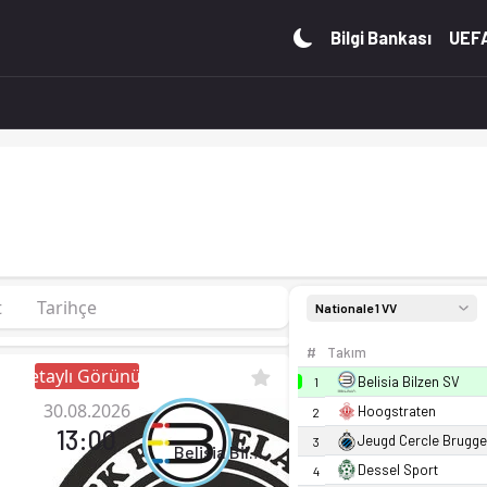
0 puan. Kadro, fikstür ve canlı skor Ofsayt'ta.
Bilgi Bankası
UEFA
t
Tarihçe
Nationale 1 VV
#
Takım
Detaylı Görünüm
Belisia Bilzen SV
1
30.08.2026
Hoogstraten
2
13:00
Jeugd Cercle Brugge
3
Belisia Bilzen SV
Dessel Sport
4