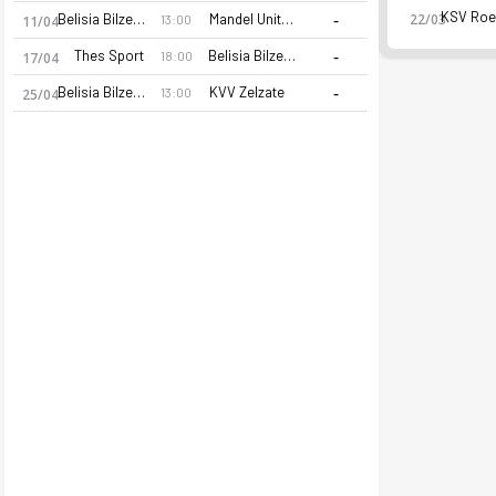
-
Belisia Bilzen SV
Mandel United
22/03
13:00
11/04
-
Thes Sport
Belisia Bilzen SV
18:00
17/04
-
Belisia Bilzen SV
KVV Zelzate
13:00
25/04