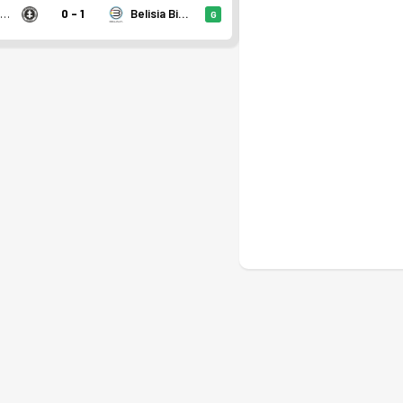
KSV Roeselare
0 - 1
Belisia Bilzen SV
G