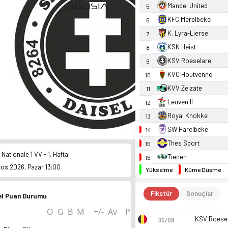
Mandel United
5
KFC Merelbeke
6
K. Lyra-Lierse
7
KSK Heist
8
KSV Roeselare
9
KVC Houtvenne
10
KVV Zelzate
11
Leuven II
12
Royal Knokke
13
SW Harelbeke
14
Thes Sport
15
 Nationale 1 VV - 1. Hafta
Tienen
16
os 2026, Pazar 13:00
Yükselme
Küme Düşme
Fikstür
Sonuçlar
el Puan Durumu
O
G
B
M
+/-
Av
P
30/08