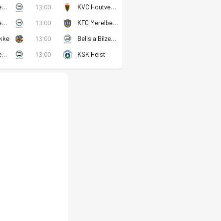
Belisia Bilzen SV
13:00
KVC Houtvenne
Belisia Bilzen SV
13:00
KFC Merelbeke
kke
13:00
Belisia Bilzen SV
Belisia Bilzen SV
13:00
KSK Heist