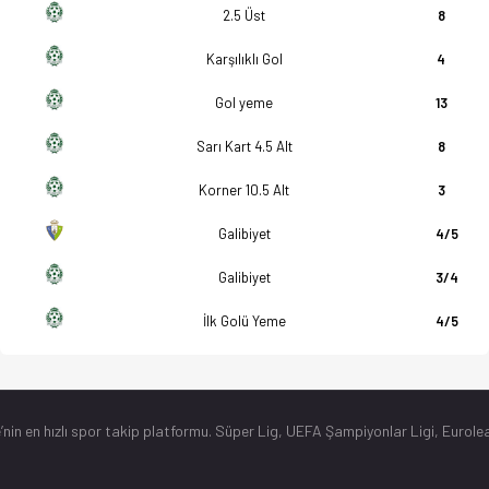
2.5 Üst
8
Karşılıklı Gol
4
Gol yeme
13
Sarı Kart 4.5 Alt
8
Korner 10.5 Alt
3
Galibiyet
4/5
Galibiyet
3/4
İlk Golü Yeme
4/5
’nin en hızlı spor takip platformu. Süper Lig, UEFA Şampiyonlar Ligi, Eurolea