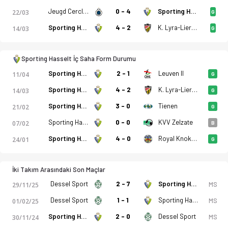
Sporting Hasselt - K.F.C. Dessel Sport 1-0 bitti. Gol anları, k
Jeugd Cercle Brugge U21
0 - 4
Sporting Hasselt
22/03
G
Sporting Hasselt
4 - 2
K. Lyra-Lierse
14/03
G
Sporting Hasselt İç Saha Form Durumu
Sporting Hasselt
2 - 1
Leuven II
11/04
G
Sporting Hasselt
4 - 2
K. Lyra-Lierse
14/03
G
Sporting Hasselt
3 - 0
Tienen
21/02
G
Sporting Hasselt
0 - 0
KVV Zelzate
07/02
B
Sporting Hasselt
4 - 0
Royal Knokke
24/01
G
İki Takım Arasındaki Son Maçlar
Dessel Sport
2 - 7
Sporting Hasselt
MS
29/11/25
Dessel Sport
1 - 1
Sporting Hasselt
MS
01/02/25
Sporting Hasselt
2 - 0
Dessel Sport
MS
30/11/24