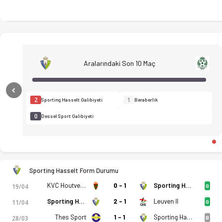
Aralarındaki Son 10 Maç
Previous
2
1
Sporting Hasselt Galibiyeti
Beraberlik
0
Dessel Sport Galibiyeti
Sporting Hasselt Form Durumu
KVC Houtvenne
0 - 1
Sporting Hasselt
19/04
G
Sporting Hasselt
2 - 1
Leuven II
11/04
G
Thes Sport
1 - 1
Sporting Hasselt
28/03
B