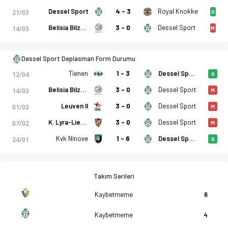
adro, istatistikler, puan durumu ve iddaa oranları Ofsayt'ta. 
Dessel Sport
4 - 3
Royal Knokke
21/03
G
Belisia Bilzen SV
3 - 0
Dessel Sport
14/03
M
Dessel Sport Deplasman Form Durumu
Tienen
1 - 3
Dessel Sport
12/04
G
Belisia Bilzen SV
3 - 0
Dessel Sport
14/03
M
Leuven II
3 - 0
Dessel Sport
01/03
M
K. Lyra-Lierse
3 - 0
Dessel Sport
07/02
M
Kvk Ninove
1 - 6
Dessel Sport
24/01
G
Takım Serileri
Kaybetmeme
6
Kaybetmeme
4