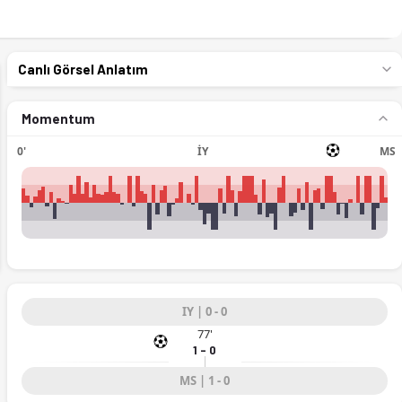
Canlı Görsel Anlatım
Momentum
0'
İY
MS
ext
IY | 0 - 0
77'
1 - 0
MS | 1 - 0