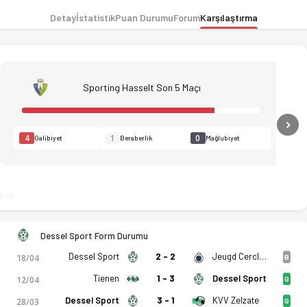
Detay
İstatistik
Puan Durumu
Forum
Karşılaştırma
Sporting Hasselt Son 5 Maçı
N
4
1
0
Galibiyet
Beraberlik
Mağlubiyet
Dessel Sport Form Durumu
Dessel Sport
2 - 2
Jeugd Cercle Brugge U21
18/04
B
Tienen
1 - 3
Dessel Sport
12/04
G
Dessel Sport
3 - 1
KVV Zelzate
28/03
G