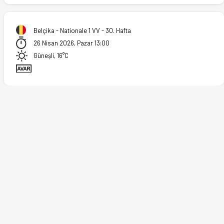
(26.04.2026)
Belçika - Nationale 1 VV - 30. Hafta
26 Nisan 2026, Pazar 13:00
Güneşli, 16°C