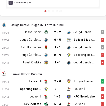
1
Leuven II Galibiyeti
Jeugd Cercle Brugge U21 Form Durumu
Dessel Sport
2 - 2
Jeugd Cercle Brugge U21
18/04
B
Jeugd Cercle Brugge U21
0 - 5
Belisia Bilzen SV
12/04
M
KVC Houtvenne
1 - 1
Jeugd Cercle Brugge U21
28/03
B
Jeugd Cercle Brugge U21
0 - 4
Sporting Hasselt
22/03
M
Royal Knokke
2 - 1
Jeugd Cercle Brugge U21
15/03
M
Leuven II Form Durumu
Leuven II
2 - 0
K. Lyra-Lierse
19/04
G
Sporting Hasselt
2 - 1
Leuven II
11/04
M
Leuven II
1 - 3
KFC Merelbeke
06/04
M
KVV Zelzate
4 - 3
Leuven II
22/03
M