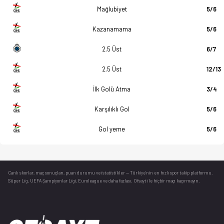
Mağlubiyet
5/6
Kazanamama
5/6
2.5 Üst
6/7
2.5 Üst
12/13
İlk Golü Atma
3/4
Karşılıklı Gol
5/6
Gol yeme
5/6
Canlı skorlar
, maç sonuçları, puan durumu ve istatistikler — Türkiye’nin en hızlı spor takip platformu.
Süper Lig, UEFA Şampiyonlar Ligi, Euroleague ve daha fazlası. Ofsayt ile hiçbir maçı kaçırmayın.