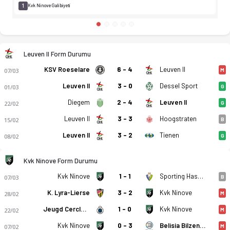
1
Kvk Ninove Galibiyeti
Leuven II Form Durumu
KSV Roeselare
6 - 4
Leuven II
07/03
M
Leuven II
3 - 0
Dessel Sport
01/03
G
Diegem
2 - 4
Leuven II
22/02
G
Leuven II
3 - 3
Hoogstraten
15/02
B
Leuven II
3 - 2
Tienen
08/02
G
Kvk Ninove Form Durumu
Kvk Ninove
1 - 1
Sporting Hasselt
07/03
B
K. Lyra-Lierse
3 - 2
Kvk Ninove
28/02
M
Jeugd Cercle Brugge U21
1 - 0
Kvk Ninove
22/02
M
Kvk Ninove
0 - 3
Belisia Bilzen SV
07/02
M