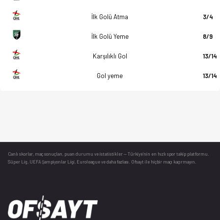
İlk Golü Atma
3/4
İlk Golü Yeme
8/9
Karşılıklı Gol
13/14
Gol yeme
13/14
Canlı skorlar
, maç sonuçları, puan durumu ve istatistikler — Türkiye’nin en hızlı spor takip platformu.
Süper Lig, UEFA Şampiyonlar Ligi, Euroleague ve daha fazlası. Ofsayt ile hiçbir maçı kaçırmayın.