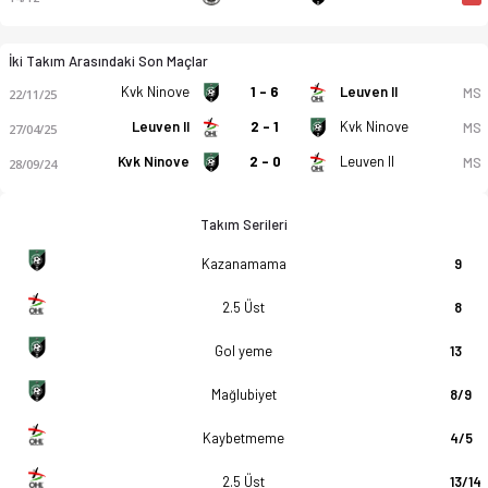
İki Takım Arasındaki Son Maçlar
Kvk Ninove
1 - 6
Leuven II
MS
22/11/25
Leuven II
2 - 1
Kvk Ninove
MS
27/04/25
Kvk Ninove
2 - 0
Leuven II
MS
28/09/24
Takım Serileri
Kazanamama
9
2.5 Üst
8
Gol yeme
13
Mağlubiyet
8/9
Kaybetmeme
4/5
2.5 Üst
13/14