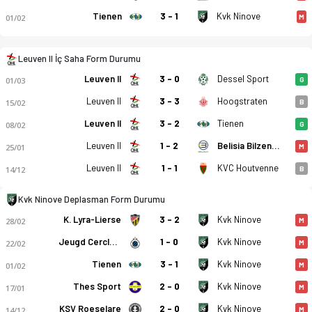
Tienen
3 - 1
Kvk Ninove
01/02
M
Leuven II İç Saha Form Durumu
Leuven II
3 - 0
Dessel Sport
01/03
G
Leuven II
3 - 3
Hoogstraten
15/02
B
Leuven II
3 - 2
Tienen
08/02
G
Leuven II - Kvk Ninove 1-4 bitti. Gol anları, kadro, istatisti
Leuven II
1 - 2
Belisia Bilzen SV
25/01
M
Leuven II
1 - 1
KVC Houtvenne
14/12
B
Kvk Ninove Deplasman Form Durumu
K. Lyra-Lierse
3 - 2
Kvk Ninove
28/02
M
Jeugd Cercle Brugge U21
1 - 0
Kvk Ninove
22/02
M
Tienen
3 - 1
Kvk Ninove
01/02
M
Thes Sport
2 - 0
Kvk Ninove
17/01
M
KSV Roeselare
2 - 0
Kvk Ninove
14/12
M