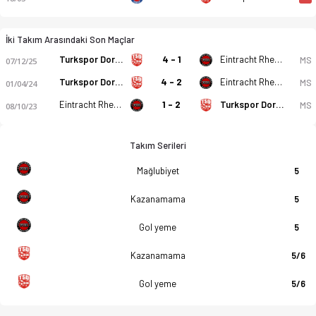
İki Takım Arasındaki Son Maçlar
Turkspor Dortmund 2000
4 - 1
Eintracht Rheine
MS
07/12/25
Turkspor Dortmund 2000
4 - 2
Eintracht Rheine
MS
01/04/24
Eintracht Rheine
1 - 2
Turkspor Dortmund 2000
MS
08/10/23
Takım Serileri
Mağlubiyet
5
Kazanamama
5
Gol yeme
5
Kazanamama
5/6
Gol yeme
5/6