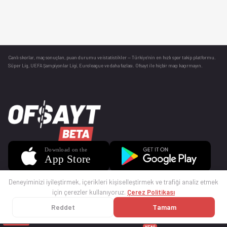
Canlı skorlar
, maç sonuçları, puan durumu ve istatistikler — Türkiye’nin en hızlı spor takip platformu.
Süper Lig, UEFA Şampiyonlar Ligi, Euroleague ve daha fazlası. Ofsayt ile hiçbir maçı kaçırmayın.
Deneyiminizi iyileştirmek, içerikleri kişiselleştirmek ve trafiği analiz etmek
için çerezler kullanıyoruz.
Çerez Politikası
Reddet
Tamam
© 2025 Ofsayt
Kullanım Koşulları
Gizlilik Politikası
Çerez Politikası
İletişim
Sıkça Sorulan Sorular
Künye