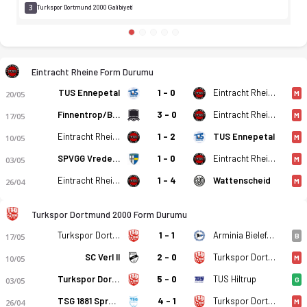
3
Turkspor Dortmund 2000 Galibiyeti
Eintracht Rheine Form Durumu
TUS Ennepetal
1 - 0
Eintracht Rheine
20/05
M
Finnentrop/Bamenohl
3 - 0
Eintracht Rheine
17/05
M
Eintracht Rheine
1 - 2
TUS Ennepetal
10/05
M
SPVGG Vreden 1921
1 - 0
Eintracht Rheine
03/05
M
Eintracht Rheine
1 - 4
Wattenscheid
26/04
M
Turkspor Dortmund 2000 Form Durumu
Turkspor Dortmund 2000
1 - 1
Arminia Bielefeld (A)
17/05
B
SC Verl II
2 - 0
Turkspor Dortmund 2000
10/05
M
Turkspor Dortmund 2000
5 - 0
TUS Hiltrup
03/05
G
TSG 1881 Sprockhovel
4 - 1
Turkspor Dortmund 2000
26/04
M