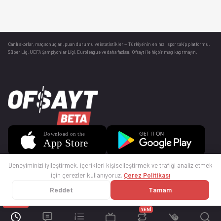
Canlı skorlar
, maç sonuçları, puan durumu ve istatistikler — Türkiye’nin en hızlı spor takip platformu.
Süper Lig, UEFA Şampiyonlar Ligi, Euroleague ve daha fazlası. Ofsayt ile hiçbir maçı kaçırmayın.
Deneyiminizi iyileştirmek, içerikleri kişiselleştirmek ve trafiği analiz etmek
için çerezler kullanıyoruz.
Çerez Politikası
Reddet
Tamam
© 2025 Ofsayt
Kullanım Koşulları
Gizlilik Politikası
Çerez Politikası
İletişim
Sıkça Sorulan Sorular
Künye
YENİ