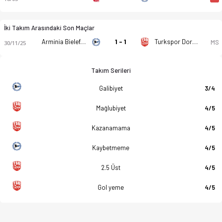
İki Takım Arasındaki Son Maçlar
Arminia Bielefeld (A)
1 - 1
Turkspor Dortmund 2000
MS
30/11/25
Takım Serileri
Galibiyet
3/4
Mağlubiyet
4/5
Kazanamama
4/5
Kaybetmeme
4/5
2.5 Üst
4/5
Gol yeme
4/5