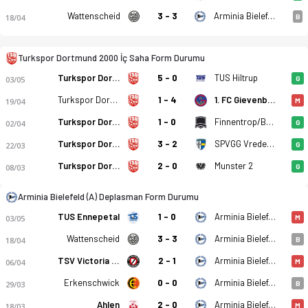
Wattenscheid
3 - 3
Arminia Bielefeld (A)
18/04
B
Turkspor Dortmund 2000 - Arminia Bielefeld (A) 1-1 bitti. Gol
Turkspor Dortmund 2000 İç Saha Form Durumu
Turkspor Dortmund 2000
5 - 0
TUS Hiltrup
03/05
G
Turkspor Dortmund 2000
1 - 4
1. FC Gievenbeck
19/04
M
Turkspor Dortmund 2000
1 - 0
Finnentrop/Bamenohl
02/04
G
Turkspor Dortmund 2000
3 - 2
SPVGG Vreden 1921
22/03
G
Turkspor Dortmund 2000
2 - 0
Munster 2
08/03
G
Arminia Bielefeld (A) Deplasman Form Durumu
TUS Ennepetal
1 - 0
Arminia Bielefeld (A)
03/05
M
Wattenscheid
3 - 3
Arminia Bielefeld (A)
18/04
B
TSV Victoria Clarholz
2 - 1
Arminia Bielefeld (A)
06/04
M
Erkenschwick
0 - 0
Arminia Bielefeld (A)
29/03
B
Ahlen
2 - 0
Arminia Bielefeld (A)
18/03
M