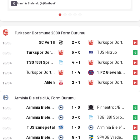
0
Arminia Bielefeld (A) Galibiyeti
Turkspor Dortmund 2000 Form Durumu
SC Verl II
2 - 0
Turkspor Dortmund 2000
10/05
M
Turkspor Dortmund 2000
5 - 0
TUS Hiltrup
03/05
G
TSG 1881 Sprockhovel
4 - 1
Turkspor Dortmund 2000
26/04
M
Turkspor Dortmund 2000
1 - 4
1. FC Gievenbeck
19/04
M
Ahlen
2 - 1
Turkspor Dortmund 2000
12/04
M
Arminia Bielefeld (A) Form Durumu
Arminia Bielefeld (A)
1 - 0
Finnentrop/Bamenohl
10/05
G
Arminia Bielefeld (A)
3 - 0
TSG 1881 Sprockhovel
06/05
G
TUS Ennepetal
1 - 0
Arminia Bielefeld (A)
03/05
M
Arminia Bielefeld (A)
5 - 1
SPVGG Vreden 1921
26/04
G