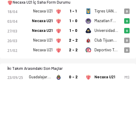
Necaxa U21 İç Saha Form Durumu
Necaxa U21
1 - 1
Tigres UANL U21
18/04
B
Necaxa U21
1 - 0
Mazatlan FC U21
03/04
G
Necaxa U21
1 - 0
Universidad Nacional U21
27/03
G
Necaxa U21
2 - 2
Club Tijuana de Caliente U21
20/03
B
Necaxa U21
2 - 2
Deportivo Toluca FC U21
21/02
B
İki Takım Arasındaki Son Maçlar
Guadalajara U21
0 - 2
Necaxa U21
MS
23/09/25