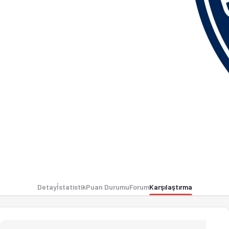
Detay
İstatistik
Puan Durumu
Forum
Karşılaştırma