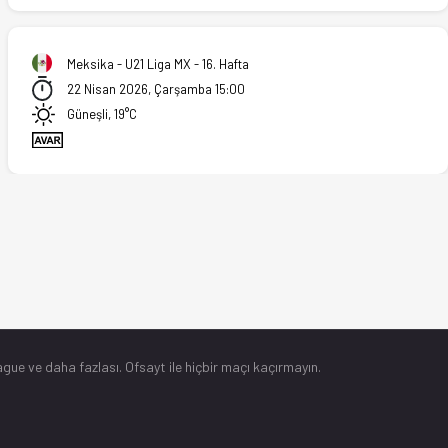
Meksika - U21 Liga MX - 16. Hafta
22 Nisan 2026, Çarşamba 15:00
Güneşli, 19°C
gue ve daha fazlası. Ofsayt ile hiçbir maçı kaçırmayın.