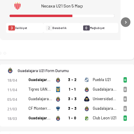
tatistikler, puan durumu ve iddaa oranları Ofsayt'ta. (22.04.
Necaxa U21 Son 5 Maçı
N
3
2
0
Galibiyet
Beraberlik
Mağlubiyet
Guadalajara U21 Form Durumu
Guadalajara U21
3 - 2
Puebla U21
18/04
G
Tigres UANL U21
1 - 1
Guadalajara U21
11/04
B
Guadalajara U21
3 - 3
Universidad Nacional U21
05/04
B
CF Monterrey U21
3 - 3
Guadalajara U21
21/03
B
Guadalajara U21
1 - 0
Club Leon U21
18/03
G