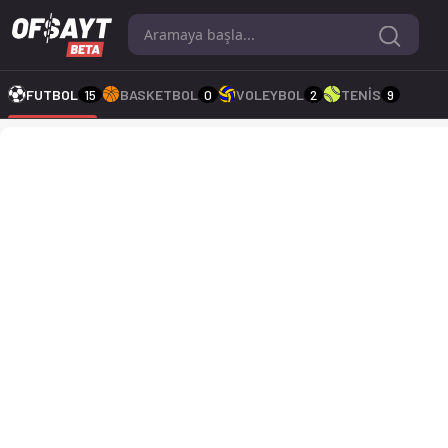
Necaxa U21 - Guadalajara U21 1-1 bitti. Gol anları, kadro, is
FUTBOL
15
BASKETBOL
0
VOLEYBOL
2
TENİS
9