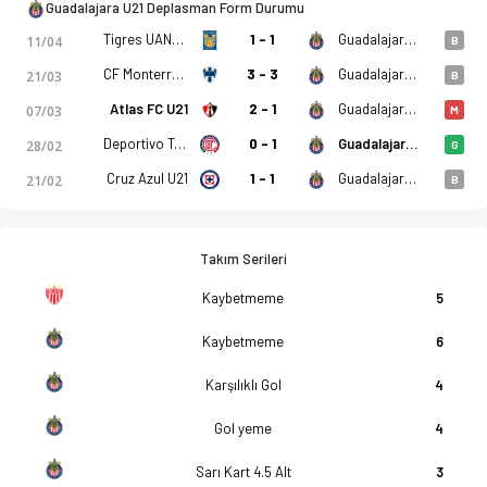
Guadalajara U21 Deplasman Form Durumu
Tigres UANL U21
1 - 1
Guadalajara U21
11/04
B
CF Monterrey U21
3 - 3
Guadalajara U21
21/03
B
Atlas FC U21
2 - 1
Guadalajara U21
07/03
M
Deportivo Toluca FC U21
0 - 1
Guadalajara U21
28/02
G
Cruz Azul U21
1 - 1
Guadalajara U21
21/02
B
Takım Serileri
Kaybetmeme
5
Kaybetmeme
6
Karşılıklı Gol
4
Gol yeme
4
Sarı Kart 4.5 Alt
3