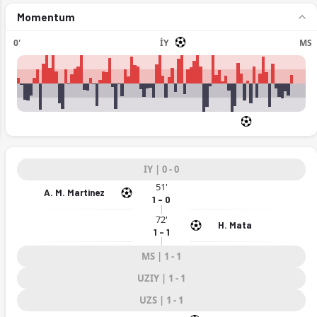
2026)
Momentum
0'
İY
MS
ext
IY | 0 - 0
51'
A. M. Martinez
1 - 0
72'
H. Mata
1 - 1
MS | 1 - 1
UZIY | 1 - 1
UZS | 1 - 1