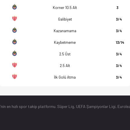
Korner 10.5 Alt
3
Galibiyet
3/4
Kazanamama
3/4
Kaybetmeme
13/14
2.5 Üst
3/4
2.5 Alt
3/4
İlk Golü Atma
3/4
’nin en hızlı spor takip platformu. Süper Lig, UEFA Şampiyonlar Ligi, Eurolea