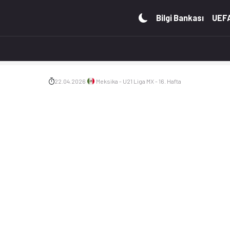
tatistikler, puan durumu ve iddaa oranları Ofsayt'ta. (22.04.
Bilgi Bankası
UEFA
22.04.2026
Meksika - U21 Liga MX - 16. Hafta