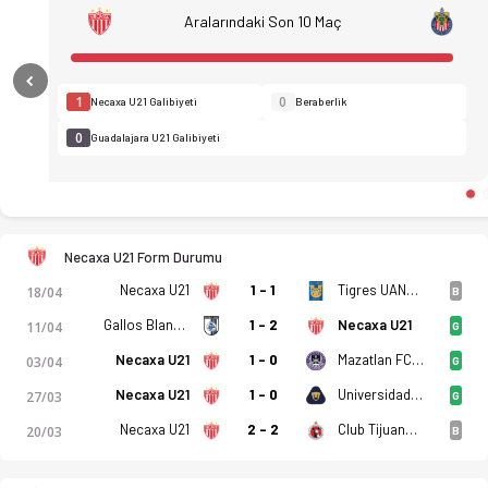
Necaxa U21 - Guadalajara U21 1-1 bitti. Gol anları, kadro, is
Aralarındaki Son 10 Maç
Previous
1
0
Necaxa U21 Galibiyeti
Beraberlik
0
Guadalajara U21 Galibiyeti
Necaxa U21 Form Durumu
Necaxa U21
1 - 1
Tigres UANL U21
18/04
B
Gallos Blancos de Queretaro U21
1 - 2
Necaxa U21
11/04
G
Necaxa U21
1 - 0
Mazatlan FC U21
03/04
G
Necaxa U21
1 - 0
Universidad Nacional U21
27/03
G
Necaxa U21
2 - 2
Club Tijuana de Caliente U21
20/03
B