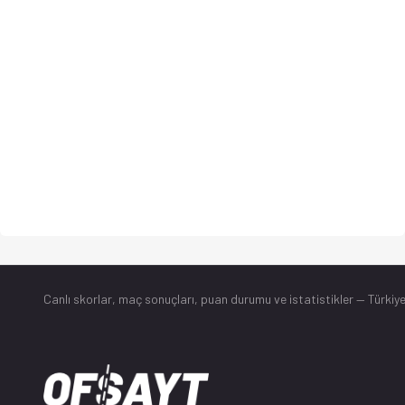
Canlı skorlar
, maç sonuçları, puan durumu ve istatistikler — Türkiye