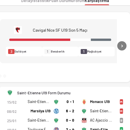
Detay
İstatistik
Puan Durumu
Forum
Karşılaştırma
Cavigal Nice SF U19 Son 5 Maçı
N
3
1
1
Galibiyet
Beraberlik
Mağlubiyet
Saint-Etienne U19 Form Durumu
Saint-Etienne U19
0 - 1
Monaco U19
15/02
M
Marsilya U19
6 - 2
Saint-Etienne U19
08/02
M
Saint-Etienne U19
0 - 0
AC Ajaccio U19
25/01
B
rı, kadro, istatistikler, puan durumu ve iddaa oranları Ofsayt
Toulouse FC U19
2 - 4
Saint-Etienne U19
G