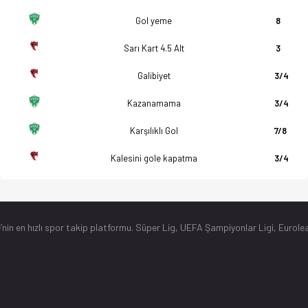
Gol yeme
8
Sarı Kart 4.5 Alt
3
Galibiyet
3/4
Kazanamama
3/4
Karşılıklı Gol
7/8
Kalesini gole kapatma
3/4
’nin en hızlı spor takip platformu. Süper Lig, UEFA Şampiyonlar Ligi, Eurolea