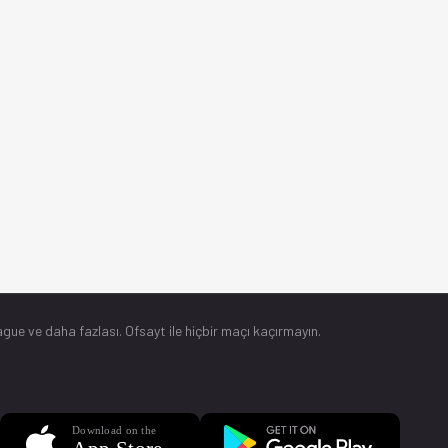
gue ve daha fazlası. Ofsayt ile hiçbir maçı kaçırmayın.