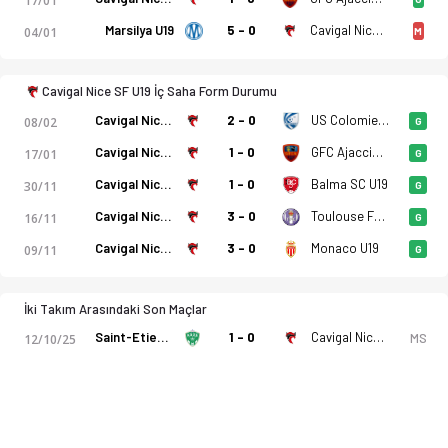
17/01
Marsilya U19
5 - 0
Cavigal Nice SF U19
04/01
M
Cavigal Nice SF U19 İç Saha Form Durumu
Cavigal Nice SF U19
2 - 0
US Colomiers U19
08/02
G
Cavigal Nice SF U19
1 - 0
GFC Ajaccio U19
17/01
G
Cavigal Nice SF U19
1 - 0
Balma SC U19
30/11
G
Cavigal Nice SF U19
3 - 0
Toulouse FC U19
16/11
G
Cavigal Nice SF U19
3 - 0
Monaco U19
09/11
G
İki Takım Arasındaki Son Maçlar
Saint-Etienne U19
1 - 0
Cavigal Nice SF U19
MS
12/10/25