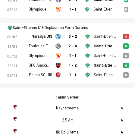
18/01
Olympique Rovenain U19
1 - 1
Saint-Etienne U19
06/12
B
Saint-Etienne U19 Deplasman Form Durumu
Marsilya U19
6 - 2
Saint-Etienne U19
08/02
M
Toulouse FC U19
2 - 4
Saint-Etienne U19
18/01
G
Olympique Rovenain U19
1 - 1
Saint-Etienne U19
06/12
B
GFC Ajaccio U19
1 - 2
Saint-Etienne U19
23/11
G
Balma SC U19
1 - 1
Saint-Etienne U19
09/11
B
Takım Serileri
Kaybetmeme
4
2.5 Alt
4
İlk Golü Atma
4