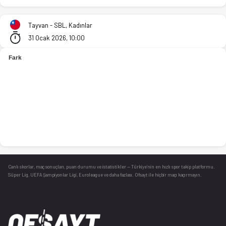
Cathay Life (K) - Taiyuan (K) 74-61 bitti. İstatistikler, puan 
Tayvan - SBL, Kadınlar
31 Ocak 2026, 10:00
Canlı skorlar
, maç sonuçları, puan durumu ve istatistikler — Türkiye’nin en hızlı spor takip platformu.
Süper Lig, UEFA Şampiyonlar Ligi, Euroleague ve daha fazlası. Ofsayt ile hiçbir maçı kaçırmayın.