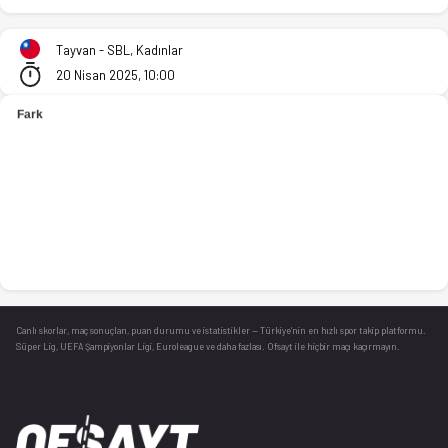
Taiyuan (K) - Cathay Life (K) 65-84 bitti. İstatistikler, puan 
Tayvan - SBL, Kadınlar
20 Nisan 2025, 10:00
Canlı skorlar
, maç sonuçları, puan durumu ve istatistikler — Türkiye’nin en hızlı spor takip platformu.
Süper Lig, UEFA Şampiyonlar Ligi, Euroleague ve daha fazlası. Ofsayt ile hiçbir maçı kaçırmayın.