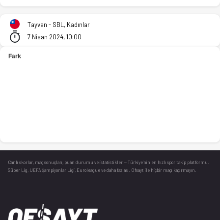
Cathay Life (K) - Taiyuan (K) 86-57 bitti. İstatistikler, puan 
Tayvan - SBL, Kadınlar
7 Nisan 2024, 10:00
Canlı skorlar
, maç sonuçları, puan durumu ve istatistikler — Türkiye’nin en hızlı spor takip platformu.
Süper Lig, UEFA Şampiyonlar Ligi, Euroleague ve daha fazlası. Ofsayt ile hiçbir maçı kaçırmayın.