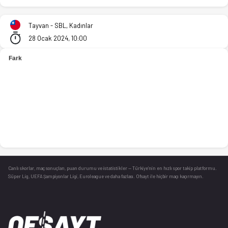
Cathay Life (K) - Taiyuan (K) 66-73 bitti. İstatistikler, puan 
Tayvan - SBL, Kadınlar
28 Ocak 2024, 10:00
Canlı skorlar
, maç sonuçları, puan durumu ve istatistikler — Türkiye’nin en hızlı spor takip platformu.
Süper Lig, UEFA Şampiyonlar Ligi, Euroleague ve daha fazlası. Ofsayt ile hiçbir maçı kaçırmayın.