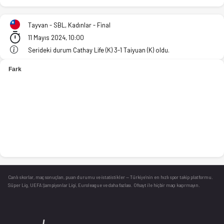
Tayvan - SBL, Kadınlar - Final - Cathay Life (K) 90-86 Taiyuan 
Tayvan - SBL, Kadınlar - Final
11 Mayıs 2024, 10:00
Serideki durum Cathay Life (K) 3-1 Taiyuan (K) oldu.
Canlı skorlar
, maç sonuçları, puan durumu ve istatistikler — Türkiye’nin en hızlı spor takip platformu.
Süper Lig, UEFA Şampiyonlar Ligi, Euroleague ve daha fazlası. Ofsayt ile hiçbir maçı kaçırmayın.