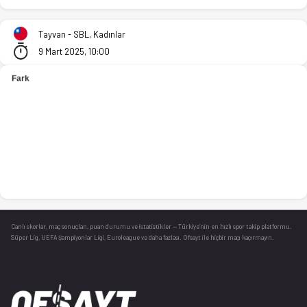
Taiyuan (K) - Cathay Life (K) 80-72 bitti. İstatistikler, puan 
Tayvan - SBL, Kadınlar
9 Mart 2025, 10:00
Canlı skorlar
, maç sonuçları, puan durumu ve istatistikler — Türkiye’nin en hızlı spor takip platformu.
Süper Lig, UEFA Şampiyonlar Ligi, Euroleague ve daha fazlası. Ofsayt ile hiçbir maçı kaçırmayın.