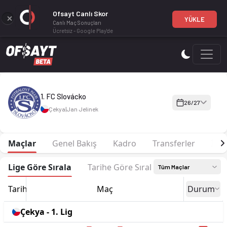
Ofsayt Canlı Skor
YÜKLE
Canlı Maç Sonuçları
Ücretsiz - Google Play'de
1. FC Slovácko 26-27 sezonu | 1. Lig'de 11. sırada, 1 puan. Ka
1. FC Slovácko
26/27
Çekya
|
Jan Jelinek
Maçlar
Genel Bakış
Kadro
Transferler
İsta
Lige Göre Sırala
Tarihe Göre Sırala
Tüm Maçlar
Tarih
Maç
Durum
Çekya - 1. Lig