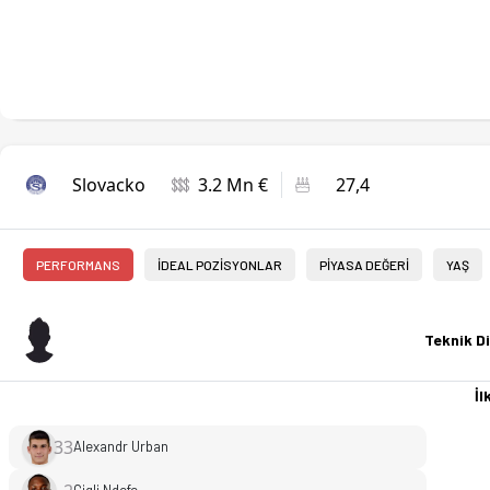
Slovacko
3.2 Mn €
27,4
PERFORMANS
İDEAL POZİSYONLAR
PİYASA DEĞERİ
YAŞ
Teknik Di
İlk
33
Alexandr Urban