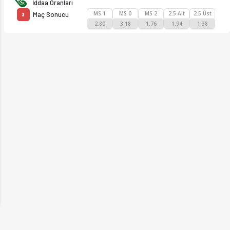
İddaa Oranları
MS 1
MS 0
MS 2
2.5 Alt
2.5 Üst
Maç Sonucu
3
2.80
3.18
1.76
1.94
1.38