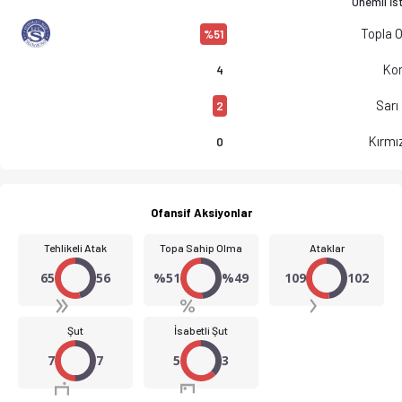
Önemli İst
Topla 
%51
Kor
4
Sarı
2
Kırmız
0
Ofansif Aksiyonlar
Tehlikeli Atak
Topa Sahip Olma
Ataklar
65
56
%51
%49
109
102
Şut
İsabetli Şut
7
7
5
3