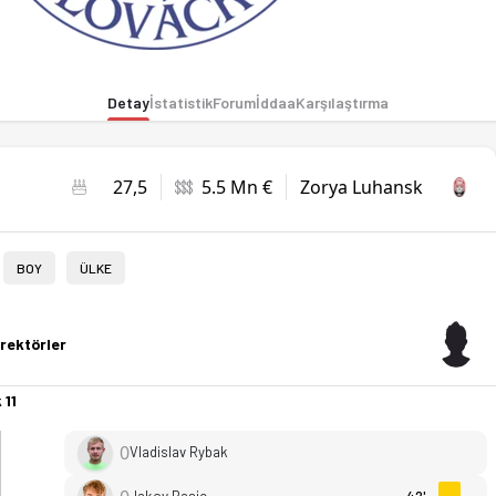
Detay
İstatistik
Forum
İddaa
Karşılaştırma
27,5
5.5 Mn €
Zorya Luhansk
BOY
ÜLKE
rektörler
 11
0
Vladislav Rybak