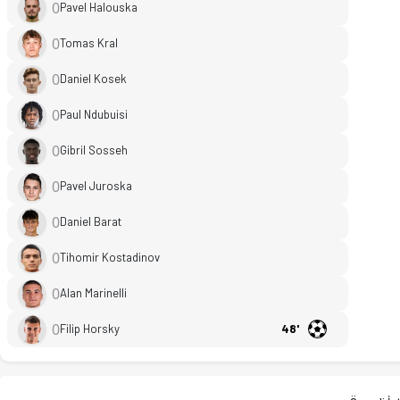
0
Pavel Halouska
0
Tomas Kral
0
Daniel Kosek
0
Paul Ndubuisi
0
Gibril Sosseh
0
Pavel Juroska
0
Daniel Barat
0
Tihomir Kostadinov
0
Alan Marinelli
0
Filip Horsky
48'