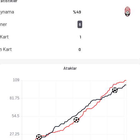
atistikler
Oynama
%49
ner
6
 Kart
1
ı Kart
0
Ataklar