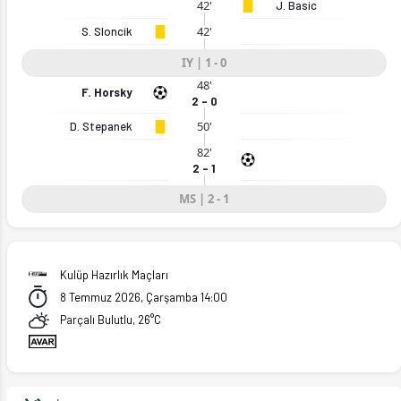
42'
J. Basic
42'
S. Sloncik
IY | 1 - 0
48'
F. Horsky
2 - 0
50'
D. Stepanek
82'
2 - 1
MS | 2 - 1
Kulüp Hazırlık Maçları
8 Temmuz 2026, Çarşamba 14:00
Parçalı Bulutlu, 26°C
07.2026)