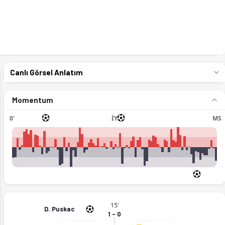
Canlı Görsel Anlatım
Momentum
0'
İY
MS
15'
D. Puskac
1 - 0