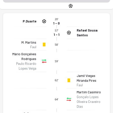
20'
P.Duarte
1 - 0
Rafael Sousa
57'
1 - 1
Santos
M. Martins
58'
Faul
Mário Gonçalves
Rodrigues
59'
Paulo Ricardo
Lopes Veiga
Jamil Viegas
62'
Miranda Pires
Faul
Martim Casimiro
Gonçalo Lopes
64'
Oliveira Craveiro
Dias