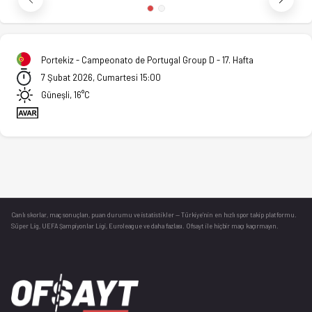
Portekiz - Campeonato de Portugal Group D - 17. Hafta
7 Şubat 2026, Cumartesi 15:00
Güneşli, 16°C
Canlı skorlar
, maç sonuçları, puan durumu ve istatistikler — Türkiye’nin en hızlı spor takip platformu.
Süper Lig, UEFA Şampiyonlar Ligi, Euroleague ve daha fazlası. Ofsayt ile hiçbir maçı kaçırmayın.