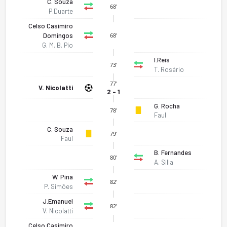
C. Souza
68'
P.Duarte
Celso Casimiro
Domingos
68'
G. M. B. Pio
I.Reis
73'
T. Rosário
77'
V. Nicolatti
2 - 1
G. Rocha
78'
Faul
C. Souza
79'
Faul
B. Fernandes
80'
A. Silla
W. Pina
82'
P. Simões
J.Emanuel
82'
Lagoa - Uf Comercio E Industria Setubal 2-1 bitti. Gol anları
V. Nicolatti
Celso Casimiro