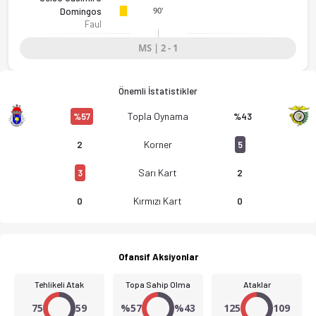
90'
Domingos
Faul
MS | 2 - 1
Önemli İstatistikler
Topla Oynama
%57
%43
Korner
2
5
Sarı Kart
3
2
Kırmızı Kart
0
0
Ofansif Aksiyonlar
Tehlikeli Atak
Topa Sahip Olma
Ataklar
75
59
%57
%43
125
109