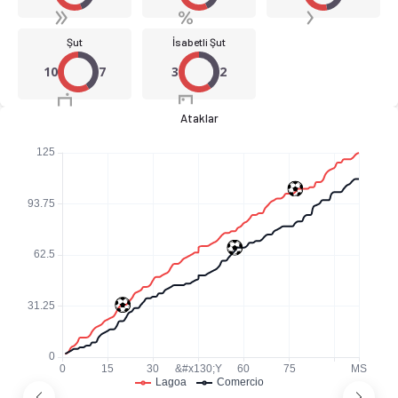
Şut
İsabetli Şut
10
7
3
2
Ataklar