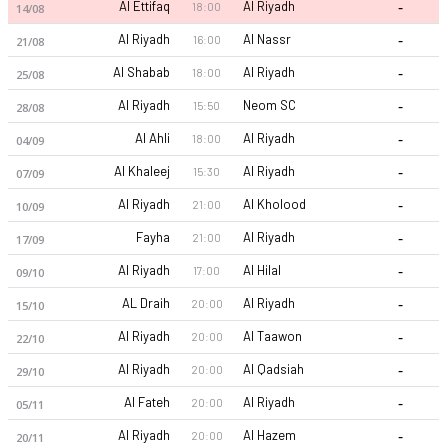
-
Al Ettifaq
Al Riyadh
18:00
14/08
-
Al Riyadh
Al Nassr
16:00
21/08
-
Al Shabab
Al Riyadh
18:00
25/08
-
Al Riyadh
Neom SC
15:50
28/08
-
Al Ahli
Al Riyadh
18:00
04/09
-
Al Khaleej
Al Riyadh
15:30
07/09
-
Al Riyadh
Al Kholood
21:00
10/09
-
Fayha
Al Riyadh
21:00
17/09
-
Al Riyadh
Al Hilal
17:00
09/10
-
AL Draih
Al Riyadh
20:00
15/10
-
Al Riyadh
Al Taawon
20:00
22/10
-
Al Riyadh
Al Qadsiah
20:00
29/10
-
Al Fateh
Al Riyadh
20:00
05/11
-
Al Riyadh
Al Hazem
20:00
20/11