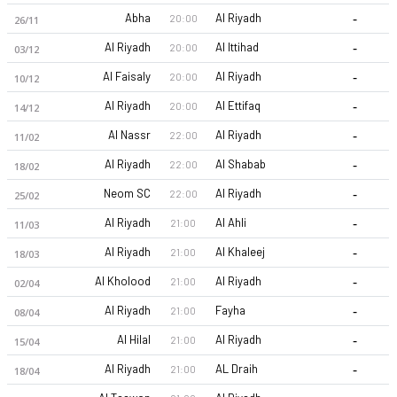
-
Abha
Al Riyadh
20:00
26/11
-
Al Riyadh
Al Ittihad
20:00
03/12
-
Al Faisaly
Al Riyadh
20:00
10/12
-
Al Riyadh
Al Ettifaq
20:00
14/12
-
Al Nassr
Al Riyadh
22:00
11/02
Al-Riyadh 26-27 sezonu | Pro League'de 1. sırada, 0 puan. Ka
-
Al Riyadh
Al Shabab
22:00
18/02
-
Neom SC
Al Riyadh
22:00
25/02
-
Al Riyadh
Al Ahli
21:00
11/03
-
Al Riyadh
Al Khaleej
21:00
18/03
-
Al Kholood
Al Riyadh
21:00
02/04
-
Al Riyadh
Fayha
21:00
08/04
-
Al Hilal
Al Riyadh
21:00
15/04
-
Al Riyadh
AL Draih
21:00
18/04