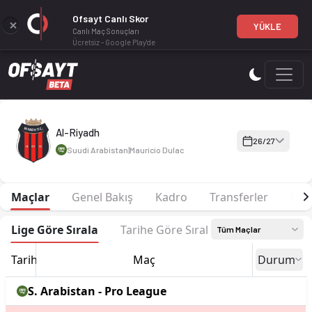
Ofsayt Canlı Skor
YÜKLE
Canlı Maç Sonuçları
Ücretsiz - Google Play'de
Al-Riyadh 26-27 sezonu | Pro League'de 1. sırada, 0 puan. Ka
Al-Riyadh
26/27
Suudi Arabistan
|
Maurício Dulac
Maçlar
Genel Bakış
Kadro
Transferler
Pua
Lige Göre Sırala
Tarihe Göre Sırala
Tüm Maçlar
Tarih
Maç
Durum
S. Arabistan - Pro League