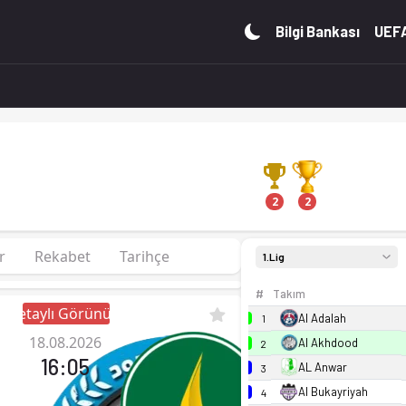
fikstür ve canlı skor Ofsayt'ta.
Bilgi Bankası
UEFA
2
2
r
Rekabet
Tarihçe
1.Lig
#
Takım
Detaylı Görünüm
Al Adalah
1
18.08.2026
Al Akhdood
2
16:05
AL Anwar
3
Al Bukayriyah
4