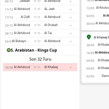
-
16/05
Jeddah
Al Akhdood
15:20
06/12
Al Kholo
12/05
-
Al Akhdood
AL Jeel
12:25
11/12
Al A
03/05
-
Al Zulfi
Al Akhdood
12:15
17/12
Al Akhdo
30/04
-
Al Akhdood
Al Orubah
12:35
22/12
-
Al Akhdood
Al Tai
15:15
28/12
Al Khaleej
-
Al Bukayriyah
Al Akhdood
12:30
03/01
Al Khale
20/05
S. Arabistan - Kings Cup
Al Akhdo
16/05
Son 32 Turu
Al Khale
09/05
-
Al Akhdood
Al Khaleej
16:05
18/08
Al Khale
05/05
Dam
02/05
Al Akhdood 26-27 sezonu | 1.Lig'de 1. sırada, 0 puan. Kadro, 