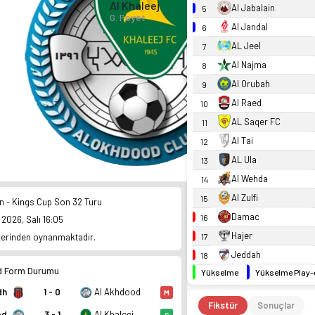
Al Khaleej
Al Jabalain
5
G. Poyet
Al Jandal
6
AL Jeel
7
Al Najma
8
Al Orubah
9
Al Raed
10
AL Saqer FC
11
Al Tai
12
AL Ula
13
Al Wehda
14
Al Zulfi
15
an - Kings Cup Son 32 Turu
Damac
16
2026, Salı 16:05
Hajer
17
erinden oynanmaktadır.
Jeddah
18
d Form Durumu
Yükselme
Yükselme Play-
dh
1 - 0
Al Akhdood
M
Fikstür
Sonuçlar
od
3 - 1
Al Khaleej
G