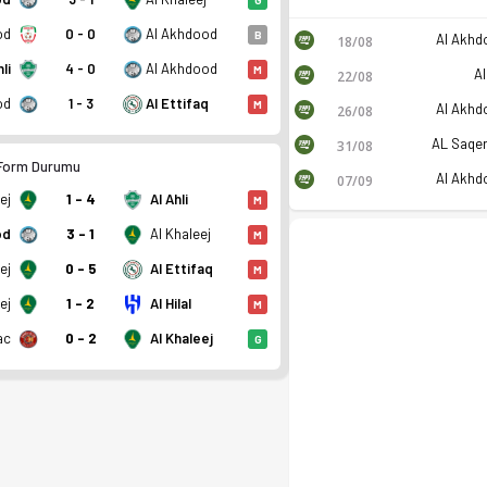
od
0 - 0
Al Akhdood
B
Al Akhd
18/08
hli
4 - 0
Al Akhdood
M
Al
22/08
od
1 - 3
Al Ettifaq
M
Al Akhd
26/08
AL Saqer
31/08
 Form Durumu
Al Akhd
07/09
ej
1 - 4
Al Ahli
M
od
3 - 1
Al Khaleej
M
ej
0 - 5
Al Ettifaq
M
ej
1 - 2
Al Hilal
M
ac
0 - 2
Al Khaleej
G
fikstür ve canlı skor Ofsayt'ta.