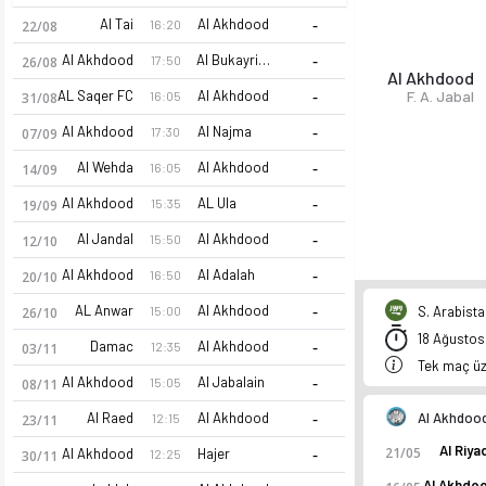
-
Al Tai
Al Akhdood
16:20
22/08
-
Al Akhdood
Al Bukayriyah
17:50
26/08
Al Akhdood
-
AL Saqer FC
Al Akhdood
F. A. Jabal
16:05
31/08
-
Al Akhdood
Al Najma
17:30
07/09
-
Al Wehda
Al Akhdood
16:05
14/09
-
Al Akhdood
AL Ula
15:35
19/09
-
Al Jandal
Al Akhdood
15:50
12/10
-
Al Akhdood
Al Adalah
16:50
20/10
-
AL Anwar
Al Akhdood
S. Arabist
15:00
26/10
18 Ağustos 
-
Damac
Al Akhdood
12:35
03/11
Tek maç üz
-
Al Akhdood
Al Jabalain
15:05
08/11
-
Al Raed
Al Akhdood
Al Akhdoo
12:15
23/11
Al Riya
-
21/05
Al Akhdood
Hajer
12:25
30/11
Al Akhdo