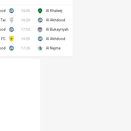
ood
16:05
Al Khaleej
 Tai
16:20
Al Akhdood
ood
17:50
Al Bukayriyah
 FC
16:05
Al Akhdood
ood
17:30
Al Najma