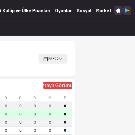
 Kulüp ve Ülke Puanları
Oyunlar
Sosyal
Market
26/27
Detaylı Görünüm
O
G
B
M
P
0
0
0
0
0
0
0
0
0
0
0
0
0
0
0
0
0
0
0
0