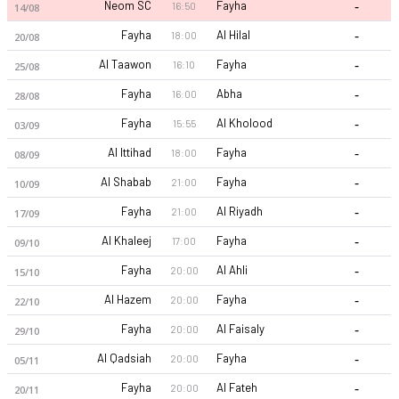
-
Neom SC
Fayha
16:50
14/08
-
Fayha
Al Hilal
18:00
20/08
-
Al Taawon
Fayha
16:10
25/08
-
Fayha
Abha
16:00
28/08
-
Fayha
Al Kholood
15:55
03/09
-
Al Ittihad
Fayha
18:00
08/09
-
Al Shabab
Fayha
21:00
10/09
-
Fayha
Al Riyadh
21:00
17/09
-
Al Khaleej
Fayha
17:00
09/10
-
Fayha
Al Ahli
20:00
15/10
-
Al Hazem
Fayha
20:00
22/10
-
Fayha
Al Faisaly
20:00
29/10
-
Al Qadsiah
Fayha
20:00
05/11
-
Fayha
Al Fateh
20:00
20/11