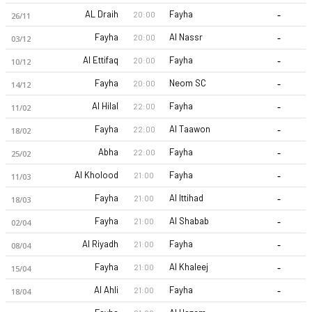
-
AL Draih
Fayha
20:00
26/11
-
Fayha
Al Nassr
20:00
03/12
-
Al Ettifaq
Fayha
20:00
10/12
-
Fayha
Neom SC
20:00
14/12
-
Al Hilal
Fayha
22:00
11/02
Al Fayha 26-27 sezonu | Pro League'de 1. sırada, 0 puan. Kadr
-
Fayha
Al Taawon
22:00
18/02
-
Abha
Fayha
22:00
25/02
-
Al Kholood
Fayha
21:00
11/03
-
Fayha
Al Ittihad
21:00
18/03
-
Fayha
Al Shabab
21:00
02/04
-
Al Riyadh
Fayha
21:00
08/04
-
Fayha
Al Khaleej
21:00
15/04
-
Al Ahli
Fayha
21:00
18/04