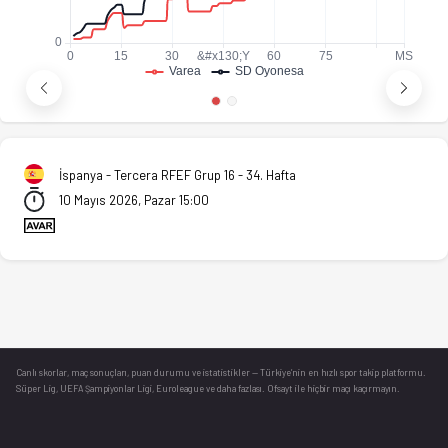
İspanya - Tercera RFEF Grup 16 - 34. Hafta
10 Mayıs 2026, Pazar 15:00
Canlı skorlar
, maç sonuçları, puan durumu ve istatistikler — Türkiye’nin en hızlı spor takip platformu.
Süper Lig, UEFA Şampiyonlar Ligi, Euroleague ve daha fazlası. Ofsayt ile hiçbir maçı kaçırmayın.