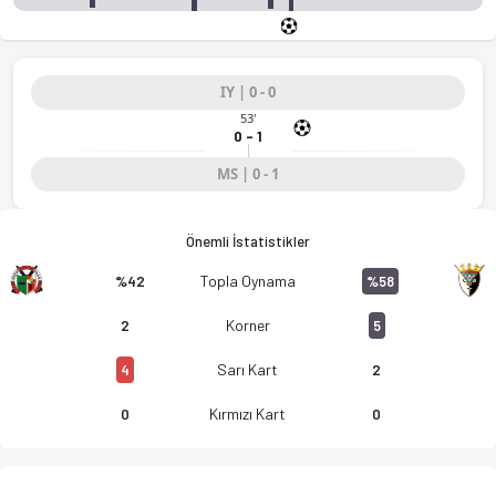
IY | 0 - 0
53'
0 - 1
MS | 0 - 1
Önemli İstatistikler
Topla Oynama
%42
%58
Korner
2
5
Sarı Kart
4
2
Kırmızı Kart
0
0
CD Varea - SD Oyonesa 0-1 bitti. Gol anları, kadro, istatisti