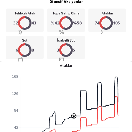
Ofansif Aksiyonlar
Tehlikeli Atak
Topa Sahip Olma
Ataklar
32
43
%42
%58
74
105
Şut
İsabetli Şut
6
8
3
5
Ataklar