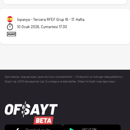
İspanya - Tercera RFEF Grup 16 - 17. Hafta
10 Ocak 2026, Cumartesi 17:30
Canlı skorlar
, maç sonuçları, puan durumu ve istatistikler — Türkiye’nin en hızlı spor takip platformu.
Süper Lig, UEFA Şampiyonlar Ligi, Euroleague ve daha fazlası. Ofsayt ile hiçbir maçı kaçırmayın.