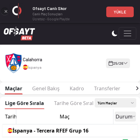
Ofsayt Canlı Skor
YÜKLE
Canlı Maç Sonuçları
Ücretsiz - Google Play'de
Calahorra 25-26 sezonu | Tercera RFEF Grup 16'de 4. sırada, 
Calahorra
25/26
İspanya
Maçlar
Genel Bakış
Kadro
Transferler
İsta
Lige Göre Sırala
Tarihe Göre Sırala
Tüm Maçlar
Tarih
Maç
Durum
İspanya - Tercera RFEF Grup 16