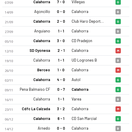
Calahorra
7 - 0
Villegas
07/09
G
Agoncillo
0 - 0
Calahorra
14/09
B
Calahorra
2 - 0
Club Haro Deportivo
21/09
G
Anguiano
1 - 1
Calahorra
27/09
B
Calahorra
3 - 0
CD Pradejon
05/10
G
SD Oyonesa
2 - 1
Calahorra
12/10
M
Calahorra
1 - 1
UD Logrones B
19/10
B
Berceo
1 - 0
Calahorra
26/10
M
Calahorra
4 - 0
Autol
02/11
G
Pena Balmaiso CF
0 - 7
Calahorra
09/11
G
Calahorra
1 - 1
Varea
16/11
B
Cdfc La Calzada
3 - 2
Calahorra
23/11
M
Calahorra
6 - 1
CD San Marcial
06/12
G
Arnedo
0 - 0
Calahorra
14/12
B