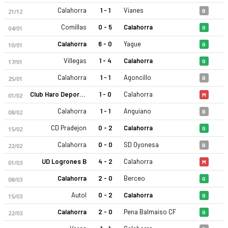
Calahorra
1 - 1
Vianes
21/12
B
Comillas
0 - 5
Calahorra
04/01
G
Calahorra
6 - 0
Yague
10/01
G
Villegas
1 - 4
Calahorra
17/01
G
Calahorra
1 - 1
Agoncillo
25/01
B
Calahorra 25-26 sezonu | Tercera RFEF Grup 16'de 4. sırada, 
Club Haro Deportivo
1 - 0
Calahorra
01/02
M
Calahorra
1 - 1
Anguiano
08/02
B
CD Pradejon
0 - 2
Calahorra
15/02
G
Calahorra
0 - 0
SD Oyonesa
22/02
B
UD Logrones B
4 - 2
Calahorra
01/03
M
Calahorra
2 - 0
Berceo
08/03
G
Autol
0 - 2
Calahorra
15/03
G
Calahorra
2 - 0
Pena Balmaiso CF
22/03
G