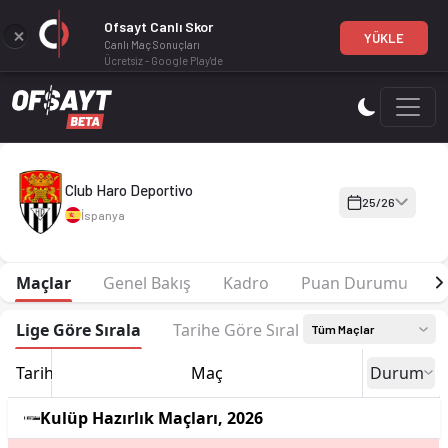
Ofsayt Canlı Skor
YÜKLE
Canlı Maç Sonuçları
Ücretsiz - Google Play'de
Club Haro Deportivo 25-26 sezonu | Tercera RFEF Grup 16'de 
Club Haro Deportivo
25/26
İspanya
Maçlar
Genel Bakış
Kadro
Puan Durumu
F
Lige Göre Sırala
Tarihe Göre Sırala
Tüm Maçlar
Tarih
Maç
Durum
Kulüp Hazırlık Maçları, 2026