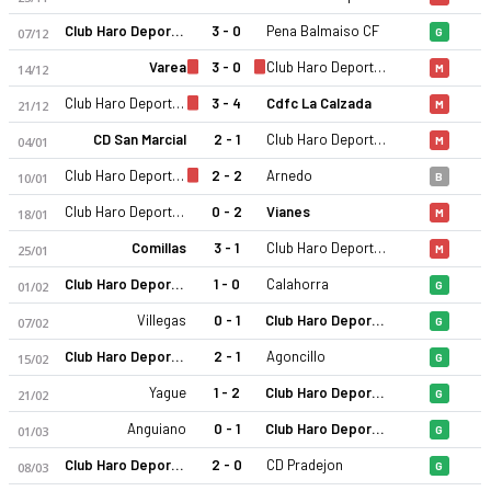
Club Haro Deportivo
3 - 0
Pena Balmaiso CF
07/12
G
Varea
3 - 0
Club Haro Deportivo
14/12
M
Club Haro Deportivo
3 - 4
Cdfc La Calzada
21/12
M
CD San Marcial
2 - 1
Club Haro Deportivo
04/01
M
Club Haro Deportivo
2 - 2
Arnedo
Club Haro Deportivo 25-26 sezonu | Tercera RFEF Grup 16'de 
10/01
B
Club Haro Deportivo
0 - 2
Vianes
18/01
M
Comillas
3 - 1
Club Haro Deportivo
25/01
M
Club Haro Deportivo
1 - 0
Calahorra
01/02
G
Villegas
0 - 1
Club Haro Deportivo
07/02
G
Club Haro Deportivo
2 - 1
Agoncillo
15/02
G
Yague
1 - 2
Club Haro Deportivo
21/02
G
Anguiano
0 - 1
Club Haro Deportivo
01/03
G
Club Haro Deportivo
2 - 0
CD Pradejon
08/03
G