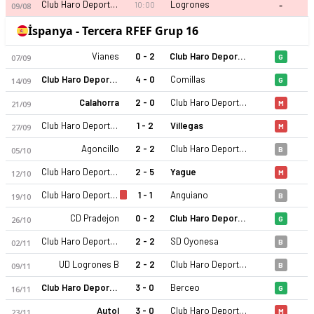
-
Club Haro Deportivo
Logrones
10:00
09/08
İspanya - Tercera RFEF Grup 16
Vianes
0 - 2
Club Haro Deportivo
07/09
G
Club Haro Deportivo
4 - 0
Comillas
14/09
G
Calahorra
2 - 0
Club Haro Deportivo
21/09
M
Club Haro Deportivo
1 - 2
Villegas
27/09
M
Agoncillo
2 - 2
Club Haro Deportivo
05/10
B
Club Haro Deportivo
2 - 5
Yague
12/10
M
Club Haro Deportivo
1 - 1
Anguiano
19/10
B
CD Pradejon
0 - 2
Club Haro Deportivo
26/10
G
Club Haro Deportivo
2 - 2
SD Oyonesa
02/11
B
UD Logrones B
2 - 2
Club Haro Deportivo
09/11
B
Club Haro Deportivo
3 - 0
Berceo
16/11
G
Autol
3 - 0
Club Haro Deportivo
23/11
M