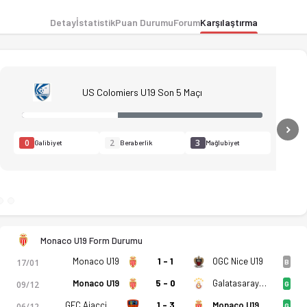
Detay
İstatistik
Puan Durumu
Forum
Karşılaştırma
US Colomiers U19 Son 5 Maçı
N
0
2
3
Galibiyet
Beraberlik
Mağlubiyet
Monaco U19 Form Durumu
Monaco U19
1 - 1
OGC Nice U19
17/01
B
Monaco U19
5 - 0
Galatasaray U19
09/12
G
GFC Ajaccio U19
1 - 3
Monaco U19
06/12
G