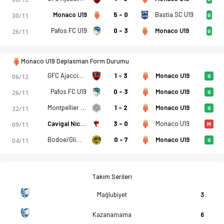
adro, istatistikler, puan durumu ve iddaa oranları Ofsayt'ta.
Monaco U19
5 - 0
Bastia SC U19
30/11
G
Pafos FC U19
0 - 3
Monaco U19
26/11
G
Monaco U19 Deplasman Form Durumu
GFC Ajaccio U19
1 - 3
Monaco U19
06/12
G
Pafos FC U19
0 - 3
Monaco U19
26/11
G
Montpellier HSC U19
1 - 2
Monaco U19
22/11
G
Cavigal Nice SF U19
3 - 0
Monaco U19
09/11
M
Bodoe/Glimt U19
0 - 7
Monaco U19
04/11
G
Takım Serileri
Mağlubiyet
3
Kazanamama
6