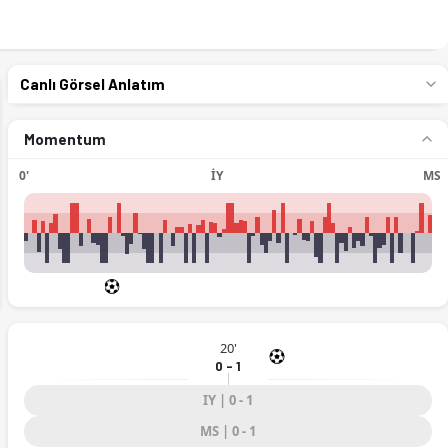
Canlı Görsel Anlatım
Momentum
0'
İY
MS
ext
20'
0 - 1
IY | 0 - 1
MS | 0 - 1