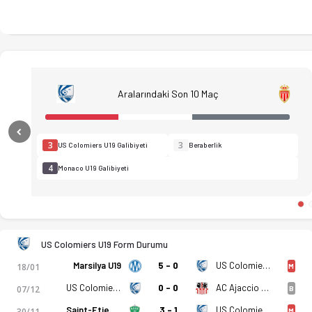
Aralarındaki Son 10 Maç
Previous
3
3
US Colomiers U19 Galibiyeti
Beraberlik
4
Monaco U19 Galibiyeti
US Colomiers U19 Form Durumu
Marsilya U19
5 - 0
US Colomiers U19
18/01
M
US Colomiers U19
0 - 0
AC Ajaccio U19
07/12
B
Saint-Etienne U19
3 - 1
US Colomiers U19
30/11
M