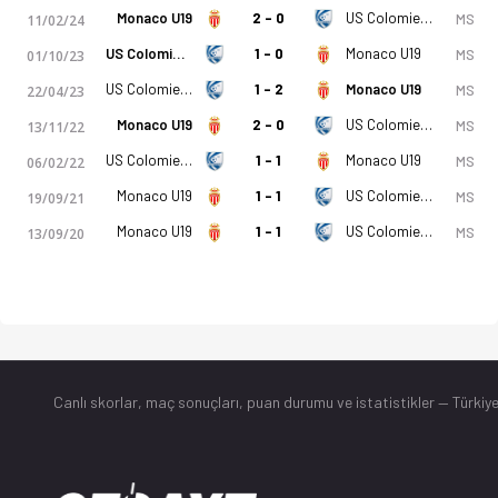
Monaco U19
2 - 0
US Colomiers U19
MS
11/02/24
US Colomiers U19
1 - 0
Monaco U19
MS
01/10/23
US Colomiers U19
1 - 2
Monaco U19
MS
22/04/23
Monaco U19
2 - 0
US Colomiers U19
MS
13/11/22
US Colomiers U19
1 - 1
Monaco U19
MS
06/02/22
Monaco U19
1 - 1
US Colomiers U19
MS
19/09/21
Monaco U19
1 - 1
US Colomiers U19
MS
13/09/20
Canlı skorlar
, maç sonuçları, puan durumu ve istatistikler — Türkiye