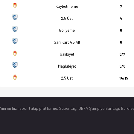
Kaybetmeme
7
2.5 Üst
4
Gol yeme
6
Sarı Kart 4.5 Alt
6
Galibiyet
6/7
Mağlubiyet
5/6
2.5 Üst
14/15
’nin en hızlı spor takip platformu. Süper Lig, UEFA Şampiyonlar Ligi, Eurolea