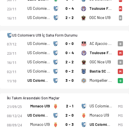
US Colomiers U19 - AS Monaco FC U19 0-1 bitti. Gol anları, k
US Colomiers U19
0 - 4
Toulouse FC U19
23/11
M
US Colomiers U19
2 - 2
OGC Nice U19
16/11
B
US Colomiers U19 İç Saha Form Durumu
US Colomiers U19
0 - 0
AC Ajaccio U19
07/12
B
US Colomiers U19
0 - 4
Toulouse FC U19
23/11
M
US Colomiers U19
2 - 2
OGC Nice U19
16/11
B
US Colomiers U19
0 - 2
Bastia SC U19
02/11
M
US Colomiers U19
3 - 0
Montpellier HSC U19
11/10
G
İki Takım Arasındaki Son Maçlar
Monaco U19
2 - 1
US Colomiers U19
MS
21/09/25
US Colomiers U19
2 - 0
Monaco U19
MS
08/12/24
Monaco U19
0 - 3
US Colomiers U19
MS
08/09/24