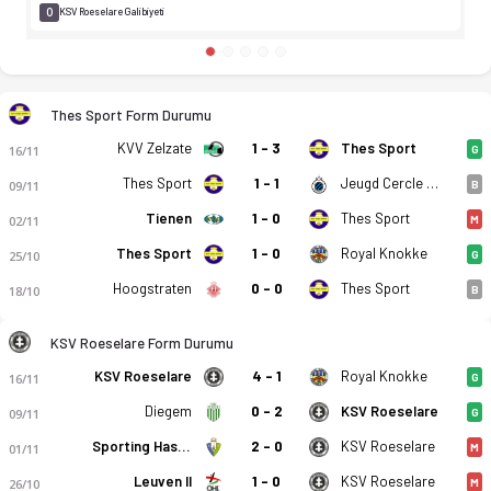
0
KSV Roeselare Galibiyeti
Thes Sport Form Durumu
KVV Zelzate
1 - 3
Thes Sport
16/11
G
Thes Sport
1 - 1
Jeugd Cercle Brugge U21
09/11
B
Tienen
1 - 0
Thes Sport
02/11
M
Thes Sport
1 - 0
Royal Knokke
25/10
G
Hoogstraten
0 - 0
Thes Sport
18/10
B
KSV Roeselare Form Durumu
Thes Sport - KSV Roeselare 0-1 bitti. Gol anları, kadro, istat
KSV Roeselare
4 - 1
Royal Knokke
16/11
G
Diegem
0 - 2
KSV Roeselare
09/11
G
Sporting Hasselt
2 - 0
KSV Roeselare
01/11
M
Leuven II
1 - 0
KSV Roeselare
26/10
M