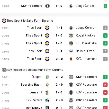
KSV Roeselare
1 - 0
Jeugd Cercle Brugge U21
19/10
G
Thes Sport İç Saha Form Durumu
Thes Sport
1 - 1
Jeugd Cercle Brugge U21
09/11
B
Thes Sport
1 - 0
Royal Knokke
25/10
G
Thes Sport
1 - 0
KFC Merelbeke
11/10
G
Thes Sport
1 - 1
Belisia Bilzen SV
03/10
B
Thes Sport
0 - 0
KVC Houtvenne
13/09
B
KSV Roeselare Deplasman Form Durumu
Diegem
0 - 2
KSV Roeselare
09/11
G
Sporting Hasselt
2 - 0
KSV Roeselare
01/11
M
Leuven II
1 - 0
KSV Roeselare
26/10
M
KVV Zelzate
2 - 3
KSV Roeselare
11/10
G
Kvk Ninove
2 - 1
KSV Roeselare
04/10
M