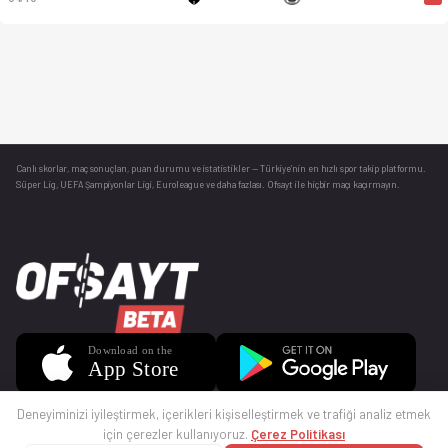
Canlı skorlar
, maç sonuçları, puan durumu ve istatistikler — Türkiye’nin en hızlı spor takip platformu.
Süper Lig, UEFA Şampiyonlar Ligi, Euroleague ve daha fazlası. Ofsayt ile hiçbir maçı kaçırmayın.
Deneyiminizi iyileştirmek, içerikleri kişiselleştirmek ve trafiği analiz etmek
için çerezler kullanıyoruz.
Çerez Politikası