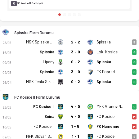
0
FC Kosice II Galibiyeti
Spisska Form Durumu
MSK Spisske Podhradie
2 - 2
Spisska
23/05
B
Spisska
3 - 0
Lok. Kosice
16/05
G
Lipany
0 - 2
Spisska
09/05
G
Spisska
3 - 0
FK Poprad
02/05
G
MSK Tesla Stropkov
0 - 2
Spisska
26/04
G
FC Kosice II Form Durumu
FC Kosice II
4 - 0
MFK Vranov Nad Topou
23/05
G
Snina
4 - 0
FC Kosice II
17/05
M
FC Kosice II
1 - 5
FK Humenne
10/05
M
MFK Slovan Sabinov
1 - 1
FC Kosice II
02/05
B