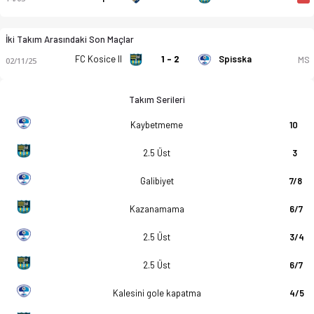
İki Takım Arasındaki Son Maçlar
FC Kosice II
1 - 2
Spisska
MS
02/11/25
Takım Serileri
Kaybetmeme
10
2.5 Üst
3
Galibiyet
7/8
Kazanamama
6/7
2.5 Üst
3/4
2.5 Üst
6/7
Kalesini gole kapatma
4/5