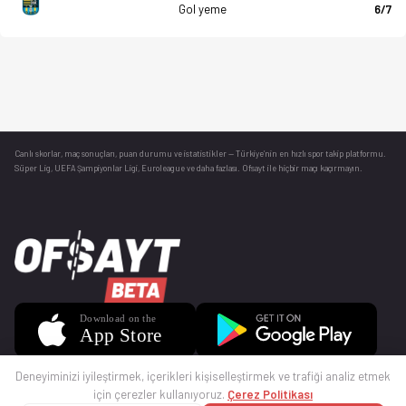
Gol yeme
6/7
Canlı skorlar
, maç sonuçları, puan durumu ve istatistikler — Türkiye’nin en hızlı spor takip platformu.
Süper Lig, UEFA Şampiyonlar Ligi, Euroleague ve daha fazlası. Ofsayt ile hiçbir maçı kaçırmayın.
Deneyiminizi iyileştirmek, içerikleri kişiselleştirmek ve trafiği analiz etmek
için çerezler kullanıyoruz.
Çerez Politikası