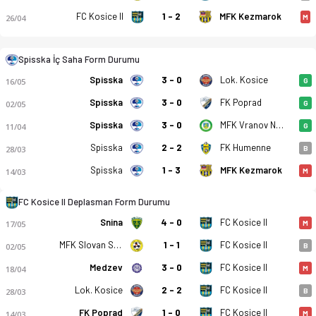
FC Kosice II
1 - 2
MFK Kezmarok
26/04
M
Spisska İç Saha Form Durumu
Spisska
3 - 0
Lok. Kosice
Spisska Nova Ves - FC Kosice II 2-0 bitti. Gol anları, kadro, 
16/05
G
Spisska
3 - 0
FK Poprad
02/05
G
Spisska
3 - 0
MFK Vranov Nad Topou
11/04
G
Spisska
2 - 2
FK Humenne
28/03
B
Spisska
1 - 3
MFK Kezmarok
14/03
M
FC Kosice II Deplasman Form Durumu
Snina
4 - 0
FC Kosice II
17/05
M
MFK Slovan Sabinov
1 - 1
FC Kosice II
02/05
B
Medzev
3 - 0
FC Kosice II
18/04
M
Lok. Kosice
2 - 2
FC Kosice II
28/03
B
FK Poprad
1 - 0
FC Kosice II
14/03
M