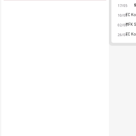
S
17/05
10/05
02/05
26/04