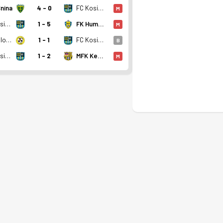
nina
4 - 0
FC Kosice II
M
FC Kosice II
1 - 5
FK Humenne
M
MFK Slovan Sabinov
1 - 1
FC Kosice II
B
FC Kosice II
1 - 2
MFK Kezmarok
M