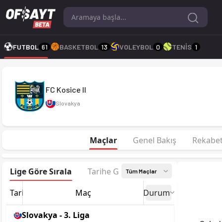
FC Kosice II 25-26 sezonu | 3. Liga East'de 11. sırada, 29 pua
FUTBOL
61
BASKETBOL
13
VOLEYBOL
0
TENİS
1
FC Kosice II
Slovakya
Maçlar
Genel Bakış
Rekabe
Lige Göre Sırala
Tarihe Göre Sırala
Tüm Maçlar
Tarih
Maç
Durum
Slovakya - 3. Liga