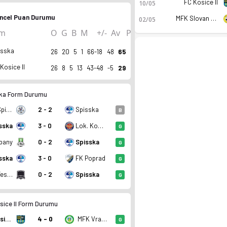
FC Kosice II
10/05
ncel Puan Durumu
MFK Slovan Sabinov
02/05
ım
O
G
B
M
+/-
Av
P
isska
26
20
5
1
66-18
48
65
Kosice II
26
8
5
13
43-48
-5
29
ka Form Durumu
MSK Spisske Podhradie
2 - 2
Spisska
B
sska
3 - 0
Lok. Kosice
G
ipany
0 - 2
Spisska
G
n. Kadro, fikstür ve canlı skor Ofsayt'ta.
sska
3 - 0
FK Poprad
G
MSK Tesla Stropkov
0 - 2
Spisska
G
sice II Form Durumu
FC Kosice II
4 - 0
MFK Vranov Nad Topou
G