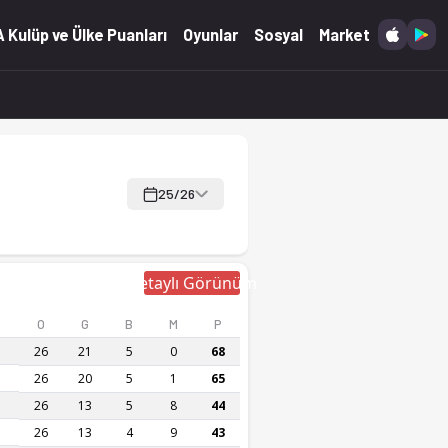
 Kulüp ve Ülke Puanları
Oyunlar
Sosyal
Market
25/26
Detaylı Görünüm
O
G
B
M
P
26
21
5
0
68
26
20
5
1
65
26
13
5
8
44
26
13
4
9
43