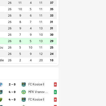
26
11
4
11
37
26
10
5
11
35
26
9
6
11
33
26
8
7
11
31
26
9
4
13
31
26
7
9
10
30
26
8
5
13
29
ou
26
5
10
11
25
26
5
9
12
24
die
26
2
4
20
10
2 - 0
FC Kosice II
M
4 - 0
MFK Vranov Nad Topou
G
4 - 0
FC Kosice II
M