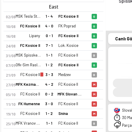
Spiss
East
MSK Tesla Stropkov
1 - 4
FC Kosice II
02/08
G
FC Kosice II
4 - 0
FK Poprad
10/08
G
Lipany
0 - 1
FC Kosice II
16/08
G
Canlı G
FC Kosice II
7 - 1
Lok. Kosice
24/08
G
MSK Spisske Podhradie
1 - 1
FC Kosice II
31/08
B
Ofk-Sim Raslavice
1 - 2
FC Kosice II
07/09
G
FC Kosice II
3 - 3
Medzev
21/09
B
MFK Kezmarok
4 - 2
FC Kosice II
27/09
M
FC Kosice II
0 - 2
MFK Slovan Sabinov
05/10
M
FK Humenne
3 - 0
FC Kosice II
11/10
M
Slovak
FC Kosice II
1 - 2
Snina
19/10
M
30 Ma
MFK Vranov Nad Topou
1 - 1
FC Kosice II
25/10
B
Parçal