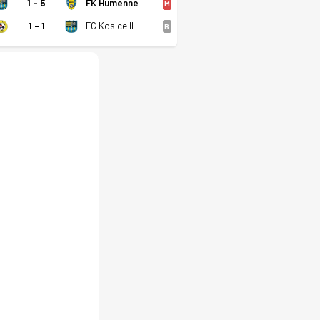
1 - 5
FK Humenne
M
1 - 1
FC Kosice II
B