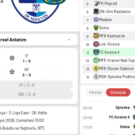
ka
FK Poprad
5
Ofk-Sim Raslavice
6
Medzev
7
Snina
8
MFK Kezmarok
9
örsel Anlatım
Lok. Kosice
10
FC Kosice II
11
0'
MFK Vranov Nad Top
1 - 0
12
MFK Slovan Sabinov
39'
13
2 - 0
MSK Spisske Podhra
14
IY | 2 - 0
Fikstür
Sonuçlar
MS | 2 - 0
Spisska
30/05
ya - 3. Liga East - 26. Hafta
FC Kosice II
23/05
yıs 2026, Cumartesi 13:00
Snina
17/05
ı Bulutlu ve Yağmurlu, 16°C