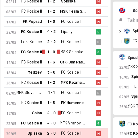
FC Kosice II
1 - 2
Spisska
02/11
M
Gü
FC Kosice II
1 - 2
MSK Tesla Stropkov
08/03
M
#
Tak
FK Poprad
1 - 0
FC Kosice II
14/03
M
Sp
FC Kosice II
4 - 2
Lipany
2
22/03
G
FC 
11
Lok. Kosice
2 - 2
FC Kosice II
28/03
B
FC Kosice II
1 - 0
MSK Spisske Podhradie
05/04
G
Spiss
FC Kosice II
1 - 3
Ofk-Sim Raslavice
12/04
M
23/05
Medzev
3 - 0
FC Kosice II
18/04
M
Spi
16/05
FC Kosice II
1 - 2
MFK Kezmarok
26/04
M
L
09/05
FC Kosice II 25-26 sezonu | 3. Liga East'de 11. sırada, 29 pua
MFK Slovan Sabinov
1 - 1
FC Kosice II
02/05
B
Spi
02/05
FC Kosice II
1 - 5
FK Humenne
10/05
M
26/04
Snina
4 - 0
FC Kosice II
17/05
M
FC Kosice II
4 - 0
MFK Vranov Nad Topou
23/05
G
FC Ko
Spisska
2 - 0
FC Kosice II
30/05
23/05
M