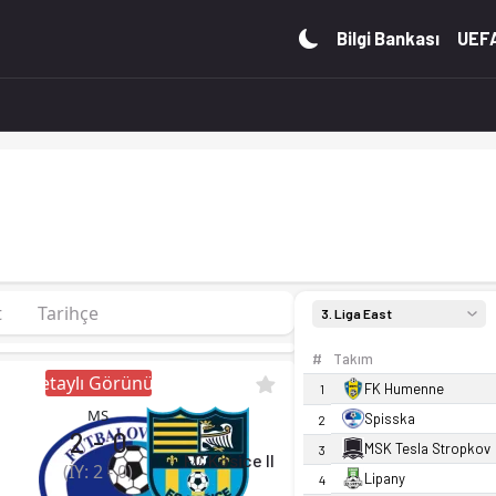
n. Kadro, fikstür ve canlı skor Ofsayt'ta.
Bilgi Bankası
UEFA
t
Tarihçe
3. Liga East
#
Takım
Detaylı Görünüm
FK Humenne
1
MS
Spisska
2
2
-
0
MSK Tesla Stropkov
3
FC Kosice II
(İY:
2
-
0
)
Lipany
4