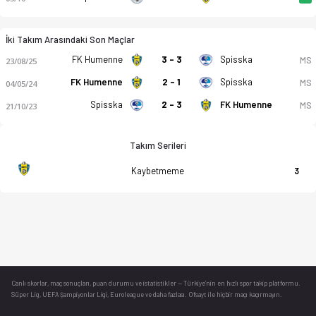
İki Takım Arasındaki Son Maçlar
FK Humenne
3 - 3
Spisska
MS
23/08/25
FK Humenne
2 - 1
Spisska
MS
04/05/24
Spisska
2 - 3
FK Humenne
MS
21/10/23
Takım Serileri
Kaybetmeme
3
Canlı skorlar
, maç sonuçları, puan durumu ve istatistikler — Türkiye’nin en hızlı spor takip platformu.
Süper Lig, UEFA Şampiyonlar Ligi, Euroleague ve daha fazlası. Ofsayt ile hiçbir maçı kaçırmayın.