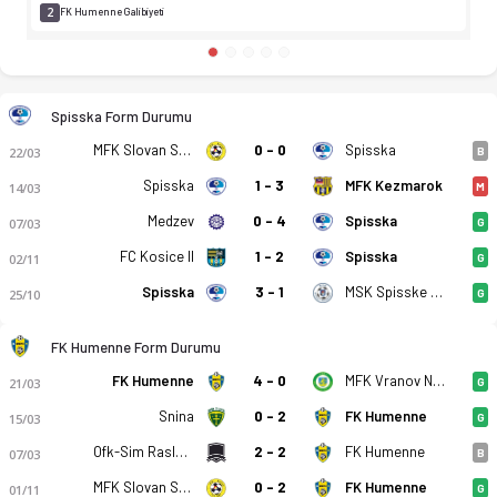
2
FK Humenne Galibiyeti
Spisska Form Durumu
MFK Slovan Sabinov
0 - 0
Spisska
22/03
B
Spisska
1 - 3
MFK Kezmarok
14/03
M
Medzev
0 - 4
Spisska
07/03
G
FC Kosice II
1 - 2
Spisska
02/11
G
Spisska
3 - 1
MSK Spisske Podhradie
25/10
G
FK Humenne Form Durumu
FK Humenne
4 - 0
MFK Vranov Nad Topou
21/03
G
Snina
0 - 2
FK Humenne
15/03
G
Ofk-Sim Raslavice
2 - 2
FK Humenne
07/03
B
MFK Slovan Sabinov
0 - 2
FK Humenne
01/11
G