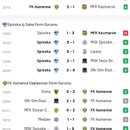
Spisska Nova Ves - FK Humenne 2-2 bitti. Gol anları, kadro, i
FK Humenne
2 - 1
MFK Kezmarok
25/10
G
Spisska İç Saha Form Durumu
Spisska
1 - 3
MFK Kezmarok
14/03
M
Spisska
3 - 1
MSK Spisske Podhradie
25/10
G
Spisska
5 - 1
Lipany
11/10
G
Spisska
2 - 1
MSK Tesla Stropkov
27/09
G
Spisska
2 - 0
Ofk-Sim Raslavice
20/09
G
FK Humenne Deplasman Form Durumu
Snina
0 - 2
FK Humenne
15/03
G
Ofk-Sim Raslavice
2 - 2
FK Humenne
07/03
B
MFK Slovan Sabinov
0 - 2
FK Humenne
01/11
G
Medzev
1 - 1
FK Humenne
18/10
B
MSK Spisske Podhradie
1 - 5
FK Humenne
05/10
G