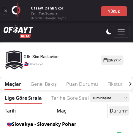
Ofsayt Canlı Skor
YÜKLE
Canlı Maç Sonuçları
Ücretsiz - Google Play'de
Ofk-Sim Raslavice 26-27 sezonu | 3. Liga 3. Liga 26/27, East'd
Ofk-Sim Raslavice
26/27
Slovakya
Maçlar
Genel Bakış
Puan Durumu
Fikstür
Lige Göre Sırala
Tarihe Göre Sırala
Tüm Maçlar
Tarih
Maç
Durum
Slovakya - Slovensky Pohar