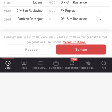
-
Lipany
Ofk-Sim Raslavice
15:00
15/05
-
Ofk-Sim Raslavice
FK Poprad
15:00
22/05
-
Partizan Bardejov
Ofk-Sim Raslavice
15:00
29/05
Deneyiminizi iyileştirmek, içerikleri kişiselleştirmek ve trafiği analiz etmek
için çerezler kullanıyoruz.
Çerez Politikası
Reddet
Tamam
YENİ
Canlı
Akış
Puan Durumu
TV Rehberi
Transferler
İddaa Bülteni
Ara