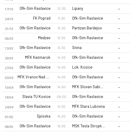
-
Ofk-Sim Raslavice
Lipany
12:30
17/10
-
FK Poprad
Ofk-Sim Raslavice
11:30
24/10
-
Ofk-Sim Raslavice
Partizan Bardejov
13:00
31/10
-
Medzev
Ofk-Sim Raslavice
13:30
06/03
-
Ofk-Sim Raslavice
Snina
13:30
Ofk-Sim Raslavice 26-27 sezonu | 3. Liga 3. Liga 26/27, East'd
13/03
-
MFK Kezmarok
Ofk-Sim Raslavice
14:00
20/03
-
Ofk-Sim Raslavice
Lok. Kosice
14:00
27/03
-
MFK Vranov Nad Topou
Ofk-Sim Raslavice
14:00
03/04
-
Ofk-Sim Raslavice
MFK Slovan Sabinov
14:00
10/04
-
Slavia TU Kosice
Ofk-Sim Raslavice
09:00
18/04
-
Ofk-Sim Raslavice
MFK Stara Lubovna
14:30
24/04
-
Spisska
Ofk-Sim Raslavice
15:00
01/05
-
Ofk-Sim Raslavice
MSK Tesla Stropkov
15:00
08/05