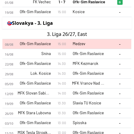
FK Vechec
1 - 7
Ofk-Sim Raslavice
01/08
G
-
Ofk-Sim Raslavice
Kosice
15:00
19/08
Slovakya - 3. Liga
3. Liga 26/27, East
-
Ofk-Sim Raslavice
Medzev
15:00
08/08
-
Snina
Ofk-Sim Raslavice
15:00
16/08
-
Ofk-Sim Raslavice
MFK Kezmarok
14:30
22/08
-
Lok. Kosice
Ofk-Sim Raslavice
14:30
29/08
-
Ofk-Sim Raslavice
MFK Vranov Nad Topou
14:00
05/09
-
MFK Slovan Sabinov
Ofk-Sim Raslavice
14:00
12/09
-
Ofk-Sim Raslavice
Slavia TU Kosice
13:30
19/09
-
MFK Stara Lubovna
Ofk-Sim Raslavice
13:30
26/09
-
Ofk-Sim Raslavice
Spisska
13:00
03/10
-
MSK Tesla Stropkov
Ofk-Sim Raslavice
13:00
11/10