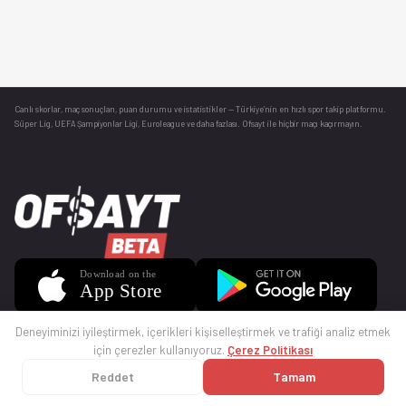
Canlı skorlar
, maç sonuçları, puan durumu ve istatistikler — Türkiye’nin en hızlı spor takip platformu.
Süper Lig, UEFA Şampiyonlar Ligi, Euroleague ve daha fazlası. Ofsayt ile hiçbir maçı kaçırmayın.
Deneyiminizi iyileştirmek, içerikleri kişiselleştirmek ve trafiği analiz etmek
için çerezler kullanıyoruz.
Çerez Politikası
Reddet
Tamam
© 2025 Ofsayt
Kullanım Koşulları
Gizlilik Politikası
Çerez Politikası
İletişim
Sıkça Sorulan Sorular
Künye