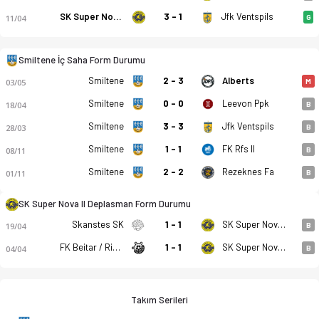
SK Super Nova II
3 - 1
Jfk Ventspils
11/04
G
Smiltene İç Saha Form Durumu
FK Smiltene/Bjss - SK Super Nova II 0-2 bitti. Gol anları, kad
Smiltene
2 - 3
Alberts
03/05
M
Smiltene
0 - 0
Leevon Ppk
18/04
B
Smiltene
3 - 3
Jfk Ventspils
28/03
B
Smiltene
1 - 1
FK Rfs II
08/11
B
Smiltene
2 - 2
Rezeknes Fa
01/11
B
SK Super Nova II Deplasman Form Durumu
Skanstes SK
1 - 1
SK Super Nova II
19/04
B
FK Beitar / Riga Mariners
1 - 1
SK Super Nova II
04/04
B
Takım Serileri