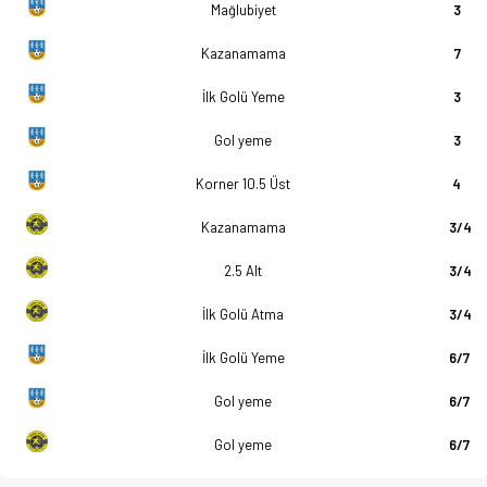
Mağlubiyet
3
Kazanamama
7
İlk Golü Yeme
3
Gol yeme
3
Korner 10.5 Üst
4
Kazanamama
3/4
2.5 Alt
3/4
İlk Golü Atma
3/4
İlk Golü Yeme
6/7
Gol yeme
6/7
Gol yeme
6/7