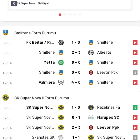
0
SK Super Nova II Galibiyeti
Smiltene Form Durumu
FK Beitar / Riga Mariners
1 - 0
Smiltene
09/05
M
Smiltene
2 - 3
Alberts
03/05
M
Metta
8 - 0
Smiltene
25/04
M
Smiltene
0 - 0
Leevon Ppk
18/04
B
Valmiera
4 - 0
Smiltene
12/04
M
SK Super Nova II Form Durumu
SK Super Nova II
1 - 0
Rezeknes Fa
09/05
G
SK Super Nova II
0 - 1
Marupes SC
02/05
M
SK Super Nova II
2 - 3
Leevon Ppk
26/04
M
Skanstes SK
1 - 1
SK Super Nova II
19/04
B