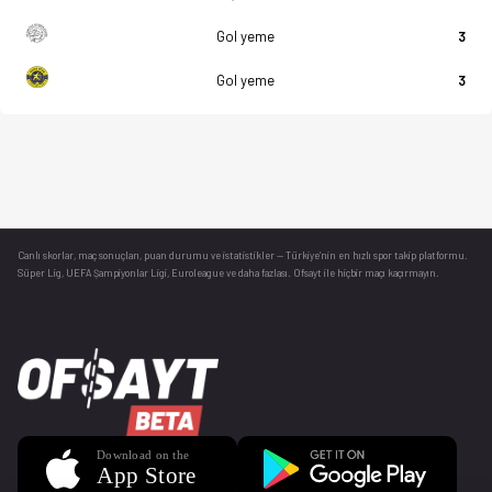
Gol yeme
3
Gol yeme
3
Canlı skorlar
, maç sonuçları, puan durumu ve istatistikler — Türkiye’nin en hızlı spor takip platformu.
Süper Lig, UEFA Şampiyonlar Ligi, Euroleague ve daha fazlası. Ofsayt ile hiçbir maçı kaçırmayın.