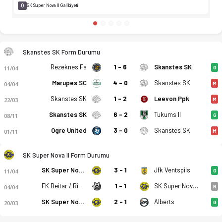
0
SK Super Nova II Galibiyeti
Skanstes SK Form Durumu
Rezeknes Fa
1 - 6
Skanstes SK
11/04
G
Marupes SC
4 - 0
Skanstes SK
04/04
M
Skanstes SK
1 - 2
Leevon Ppk
22/03
M
Skanstes SK
6 - 2
Tukums II
08/11
G
Ogre United
3 - 0
Skanstes SK
01/11
M
SK Super Nova II Form Durumu
SK Super Nova II
3 - 1
Jfk Ventspils
11/04
G
Skanstes SK - SK Super Nova II 1-1 bitti. Gol anları, kadro, i
FK Beitar / Riga Mariners
1 - 1
SK Super Nova II
04/04
B
SK Super Nova II
2 - 1
Alberts
20/03
G