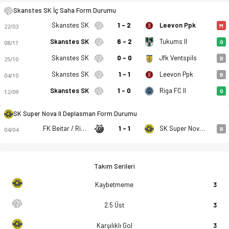
Skanstes SK İç Saha Form Durumu
Skanstes SK
1 - 2
Leevon Ppk
22/03
M
Skanstes SK
6 - 2
Tukums II
08/11
G
Skanstes SK
0 - 0
Jfk Ventspils
25/10
B
Skanstes SK
1 - 1
Leevon Ppk
04/10
B
Skanstes SK
1 - 0
Riga FC II
12/09
G
SK Super Nova II Deplasman Form Durumu
FK Beitar / Riga Mariners
1 - 1
SK Super Nova II
04/04
B
Takım Serileri
Kaybetmeme
3
2.5 Üst
3
Karşılıklı Gol
3