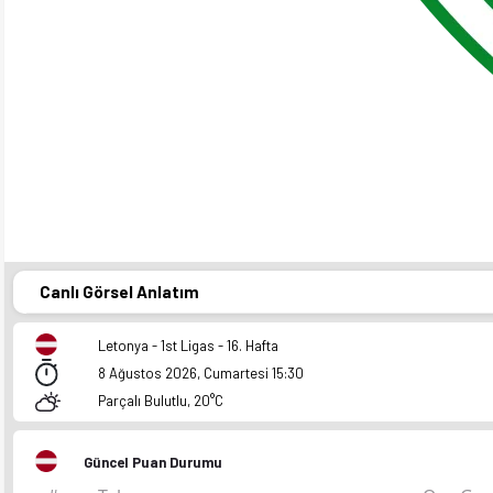
-
FK Rfs II
Tukums II
11:00
07/11
Canlı Görsel Anlatım
Letonya - 1st Ligas - 16. Hafta
8 Ağustos 2026, Cumartesi 15:30
Parçalı Bulutlu, 20°C
Güncel Puan Durumu