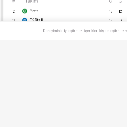
#
Takım
O
G
Metta
2
15
12
FK Rfs II
11
15
3
Deneyiminizi iyileştirmek, içerikleri kişiselleştirmek 
Metta Form Durumu
Riga FC II
2 - 2
Me
01/08
Metta
9 - 0
Tu
27/07
Marupes SC
0 - 4
M
18/07
Metta
3 - 1
SK
10/07
Metta
3 - 1
Sk
04/07
FK Rfs II Form Durumu
Valmiera
2 - 1
F
01/08
Smiltene
3 - 5
F
25/07
Tukums II
2 - 0
F
20/07