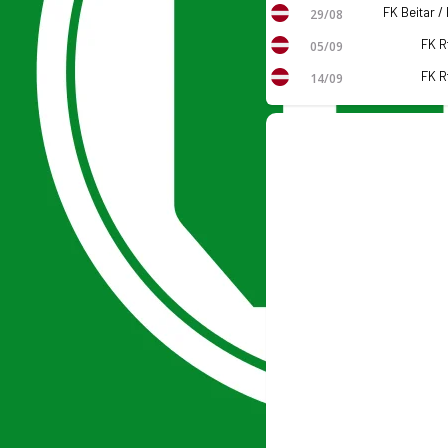
29/08
FK Rf
05/09
FK Rf
14/09
o, fikstür ve canlı skor Ofsayt'ta.