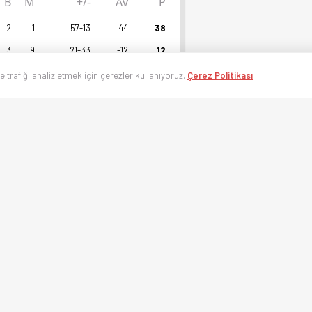
B
M
+/-
Av
P
2
1
57-13
44
38
3
9
21-33
-12
12
ve trafiği analiz etmek için çerezler kullanıyoruz.
Çerez Politikası
tta
B
kums II
G
etta
G
 Speks
G
anstes SK
G
K Rfs II
M
K Rfs II
G
K Rfs II
M