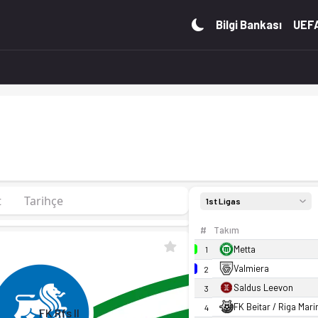
o, fikstür ve canlı skor Ofsayt'ta.
Bilgi Bankası
UEFA
t
Tarihçe
1st Ligas
#
Takım
Metta
1
Valmiera
2
Saldus Leevon
3
FK Beitar / Riga Mari
4
FK Rfs II