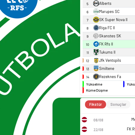
Alberts
5
Marupes SC
6
SK Super Nova II
7
Riga FC II
8
Skanstes SK
9
FK Rfs II
10
Tukums II
11
Jfk Ventspils
12
Smiltene
13
Rezeknes Fa
14
Yükselme
Yüks
Küme Düşme
Fikstür
Sonuçlar
M
08/08
FK Rf
22/08