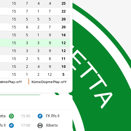
15
7
4
4
25
15
7
1
7
22
15
5
5
5
20
15
6
2
7
20
15
5
1
9
16
15
3
3
9
12
15
3
3
9
12
15
2
5
8
11
15
2
4
9
10
15
1
2
12
5
elme Play-off
Küme Düşme Play-off
etta
15:30
FK Rfs II
s II
17:00
Alberts