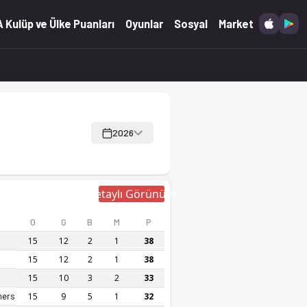
 Kulüp ve Ülke Puanları
Oyunlar
Sosyal
Market
2026
Detaylı Görünüm
O
G
B
M
P
15
12
2
1
38
15
12
2
1
38
15
10
3
2
33
ners
15
9
5
1
32