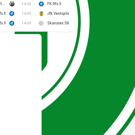
FK Beitar / Riga Mariners
14:00
FK Rfs II
s II
14:00
Jfk Ventspils
s II
14:00
Skanstes SK