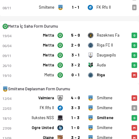
Smiltene
1 - 1
FK Rfs II
08/11
B
Metta İç Saha Form Durumu
Metta
5 - 0
Rezeknes Fa
19/04
G
FK Metta - FK Smiltene/Bjss 8-0 bitti. Gol anları, kadro, ista
Metta
2 - 0
Riga FC II
06/04
G
Metta
3 - 1
Daugavpils
09/11
G
Metta
3 - 2
Auda
26/10
G
Metta
0 - 1
Riga
19/10
M
Smiltene Deplasman Form Durumu
Valmiera
4 - 0
Smiltene
12/04
M
FK Rfs II
3 - 3
Smiltene
22/03
B
Ilukstes NSS
1 - 3
Smiltene
18/10
G
Ogre United
1 - 0
Smiltene
27/09
M
Olaine
3 - 2
Smiltene
13/09
M