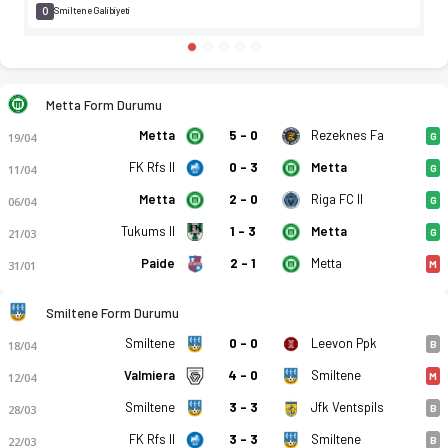
0
Smiltene Galibiyeti
Metta Form Durumu
Metta
5 - 0
Rezeknes Fa
19/04
G
FK Rfs II
0 - 3
Metta
11/04
G
Metta
2 - 0
Riga FC II
06/04
G
Tukums II
1 - 3
Metta
21/03
G
Paide
2 - 1
Metta
31/01
M
Smiltene Form Durumu
Smiltene
0 - 0
Leevon Ppk
18/04
B
Valmiera
4 - 0
Smiltene
12/04
M
Smiltene
3 - 3
Jfk Ventspils
28/03
B
FK Rfs II
3 - 3
Smiltene
22/03
B