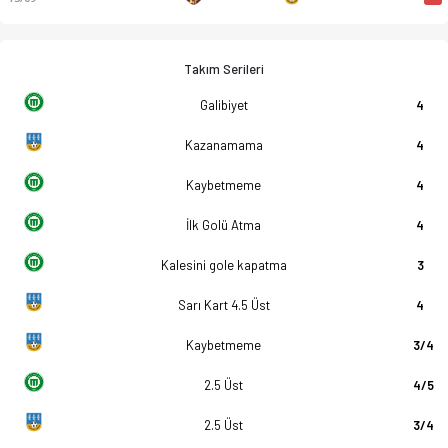
Takım Serileri
Galibiyet
4
Kazanamama
4
Kaybetmeme
4
İlk Golü Atma
4
Kalesini gole kapatma
3
Sarı Kart 4.5 Üst
4
Kaybetmeme
3/4
2.5 Üst
4/5
2.5 Üst
3/4