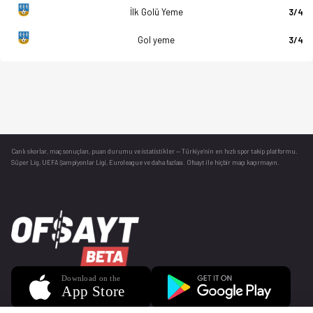
İlk Golü Yeme
3/4
Gol yeme
3/4
Canlı skorlar
, maç sonuçları, puan durumu ve istatistikler — Türkiye’nin en hızlı spor takip platformu.
Süper Lig, UEFA Şampiyonlar Ligi, Euroleague ve daha fazlası. Ofsayt ile hiçbir maçı kaçırmayın.