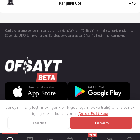
Karşılıklı Gol
4/5
Canlı skorlar
, maç sonuçları, puan durumu ve istatistikler — Türkiye’nin en hızlı spor takip platformu.
Süper Lig, UEFA Şampiyonlar Ligi, Euroleague ve daha fazlası. Ofsayt ile hiçbir maçı kaçırmayın.
Deneyiminizi iyileştirmek, içerikleri kişiselleştirmek ve trafiği analiz etmek
için çerezler kullanıyoruz.
Çerez Politikası
Reddet
Tamam
© 2025 Ofsayt
Kullanım Koşulları
Gizlilik Politikası
Çerez Politikası
İletişim
Sıkça Sorulan Sorular
Künye
YENİ