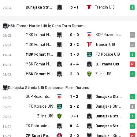
Dunajska Streda U19
3 - 1
Trencin U19
29/04
G
MSK Fomat Martin U19 İç Saha Form Durumu
MSK Fomat Martin U19
0 - 0
SCP RuzomberokU19
MSK Fomat Martin U19 - FC DAC 1904 Dunajska Streda U19 2-0 b
09/05
B
MSK Fomat Martin U19
2 - 2
Trencin U19
24/04
B
MSK Fomat Martin U19
3 - 0
FC Kosice U19
11/04
G
MSK Fomat Martin U19
3 - 4
S. Trnava U19
15/03
M
MSK Fomat Martin U19
2 - 0
Zilina U19
28/02
G
Dunajska Streda U19 Deplasman Form Durumu
SCP RuzomberokU19
1 - 2
Dunajska Streda U19
26/05
G
FC Kosice U19
2 - 2
Dunajska Streda U19
09/05
B
Zilina U19
0 - 1
Dunajska Streda U19
25/04
G
FK Pohronie U19
0 - 4
Dunajska Streda U19
11/04
G
ZP Sport Podbrezova U19
2 - 0
Dunajska Streda U19
14/03
M