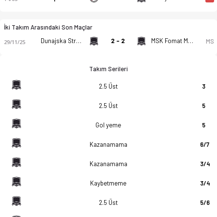
İki Takım Arasındaki Son Maçlar
Dunajska Streda U19
2 - 2
MSK Fomat Martin U19
MS
29/11/25
Takım Serileri
2.5 Üst
3
2.5 Üst
5
Gol yeme
5
Kazanamama
6/7
Kazanamama
3/4
Kaybetmeme
3/4
2.5 Üst
5/6