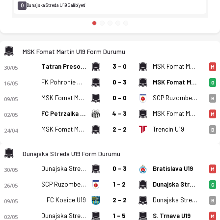
0
Dunajska Streda U19 Galibiyeti
MSK Fomat Martin U19 Form Durumu
Tatran Presov U19
3 - 0
MSK Fomat Martin U19
30/05
M
FK Pohronie U19
0 - 3
MSK Fomat Martin U19
16/05
G
MSK Fomat Martin U19
0 - 0
SCP RuzomberokU19
09/05
B
FC Petrzalka U19
4 - 3
MSK Fomat Martin U19
02/05
M
MSK Fomat Martin U19
2 - 2
Trencin U19
24/04
B
Dunajska Streda U19 Form Durumu
Dunajska Streda U19
0 - 3
Bratislava U19
30/05
M
SCP RuzomberokU19
1 - 2
Dunajska Streda U19
26/05
G
FC Kosice U19
2 - 2
Dunajska Streda U19
09/05
B
Dunajska Streda U19
1 - 5
S. Trnava U19
02/05
M