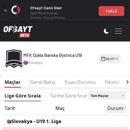
Ofsayt Canlı Skor
YÜKLE
Canlı Maç Sonuçları
Ücretsiz - Google Play'de
MFK Dukla Banska Bystrica U19 26-27 sezonu | U19 1. Liga'de 
MFK Dukla Banska Bystrica U19
26/27
Slovakya
Maçlar
Genel Bakış
Puan Durumu
Fikstür
Lige Göre Sırala
Tarihe Göre Sırala
Tüm Maçlar
Tarih
Maç
Durum
Slovakya - U19 1. Liga