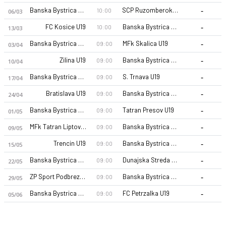
-
Banska Bystrica U19
SCP RuzomberokU19
10:00
06/03
-
FC Kosice U19
Banska Bystrica U19
10:00
13/03
-
Banska Bystrica U19
MFk Skalica U19
09:00
03/04
-
Zilina U19
Banska Bystrica U19
09:00
10/04
-
Banska Bystrica U19
S. Trnava U19
09:00
17/04
MFK Dukla Banska Bystrica U19 26-27 sezonu | U19 1. Liga'de 
-
Bratislava U19
Banska Bystrica U19
09:00
24/04
-
Banska Bystrica U19
Tatran Presov U19
09:00
01/05
-
MFk Tatran Liptovsky Mikulas U19
Banska Bystrica U19
09:00
09/05
-
Trencin U19
Banska Bystrica U19
09:00
15/05
-
Banska Bystrica U19
Dunajska Streda U19
09:00
22/05
-
ZP Sport Podbrezova U19
Banska Bystrica U19
09:00
29/05
-
Banska Bystrica U19
FC Petrzalka U19
09:00
05/06