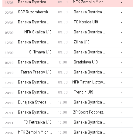
-
Banska Bystrica U19
MFK Zemplin Michalovce U19
09:00
15/08
-
SCP RuzomberokU19
Banska Bystrica U19
09:00
22/08
-
Banska Bystrica U19
FC Kosice U19
09:00
29/08
-
MFk Skalica U19
Banska Bystrica U19
09:00
05/09
-
Banska Bystrica U19
Zilina U19
09:00
12/09
-
S. Trnava U19
Banska Bystrica U19
09:00
19/09
-
Banska Bystrica U19
Bratislava U19
13:00
06/10
-
Tatran Presov U19
Banska Bystrica U19
09:00
10/10
-
Banska Bystrica U19
MFk Tatran Liptovsky Mikulas U19
09:00
17/10
-
Banska Bystrica U19
Trencin U19
09:00
24/10
-
Dunajska Streda U19
Banska Bystrica U19
12:00
28/10
-
Banska Bystrica U19
ZP Sport Podbrezova U19
10:00
21/11
-
FC Petrzalka U19
Banska Bystrica U19
10:00
28/11
-
MFK Zemplin Michalovce U19
Banska Bystrica U19
10:00
28/02