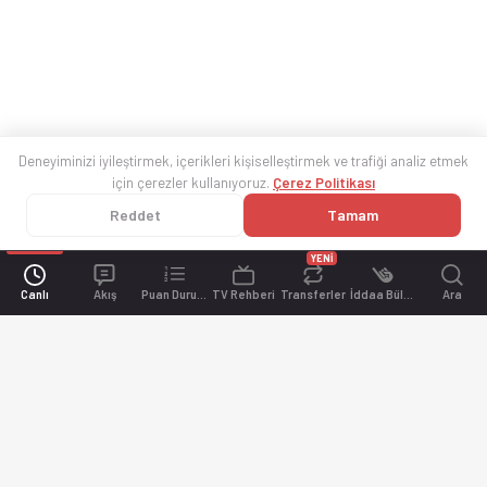
Deneyiminizi iyileştirmek, içerikleri kişiselleştirmek ve trafiği analiz etmek
için çerezler kullanıyoruz.
Çerez Politikası
Reddet
Tamam
YENİ
Canlı
Akış
Puan Durumu
TV Rehberi
Transferler
İddaa Bülteni
Ara