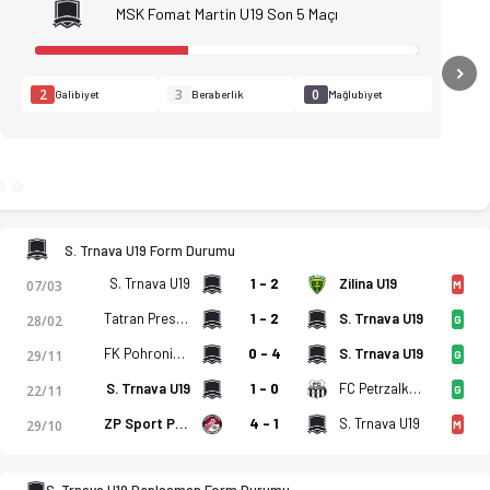
MSK Fomat Martin U19 Son 5 Maçı
N
2
3
0
Galibiyet
Beraberlik
Mağlubiyet
S. Trnava U19 Form Durumu
S. Trnava U19
1 - 2
Zilina U19
07/03
M
Tatran Presov U19
1 - 2
S. Trnava U19
28/02
G
arı, kadro, istatistikler, puan durumu ve iddaa oranları Ofsa
FK Pohronie U19
0 - 4
S. Trnava U19
29/11
G
S. Trnava U19
1 - 0
FC Petrzalka U19
22/11
G
ZP Sport Podbrezova U19
4 - 1
S. Trnava U19
29/10
M