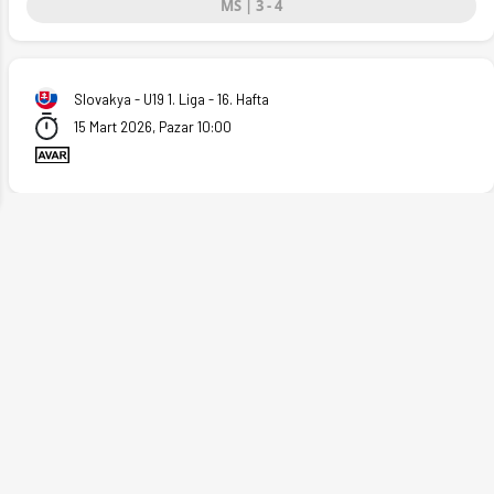
MS | 3 - 4
ext
Slovakya - U19 1. Liga - 16. Hafta
15 Mart 2026, Pazar 10:00
yt'ta. (15.03.2026)