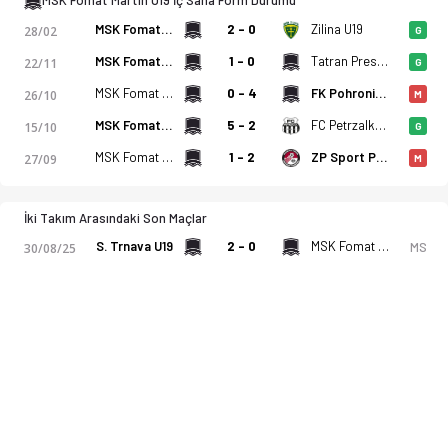
MSK Fomat Martin U19 İç Saha Form Durumu
MSK Fomat Martin U19
2 - 0
Zilina U19
28/02
G
MSK Fomat Martin U19
1 - 0
Tatran Presov U19
22/11
G
MSK Fomat Martin U19
0 - 4
FK Pohronie U19
26/10
M
MSK Fomat Martin U19
5 - 2
FC Petrzalka U19
15/10
G
MSK Fomat Martin U19
1 - 2
ZP Sport Podbrezova U19
27/09
M
İki Takım Arasındaki Son Maçlar
S. Trnava U19
2 - 0
MSK Fomat Martin U19
MS
30/08/25