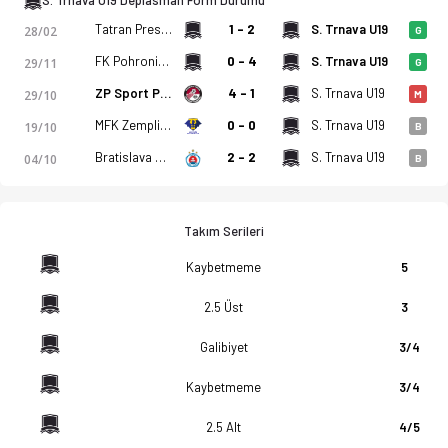
S. Trnava U19 Deplasman Form Durumu
Tatran Presov U19
1 - 2
S. Trnava U19
28/02
G
FK Pohronie U19
0 - 4
S. Trnava U19
29/11
G
ZP Sport Podbrezova U19
4 - 1
S. Trnava U19
29/10
M
MFK Zemplin Michalovce U19
0 - 0
S. Trnava U19
19/10
B
Bratislava U19
2 - 2
S. Trnava U19
04/10
B
Takım Serileri
Kaybetmeme
5
2.5 Üst
3
Galibiyet
3/4
Kaybetmeme
3/4
2.5 Alt
4/5