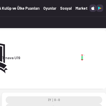
yt'ta. (15.03.2026)
 Kulüp ve Ülke Puanları
Oyunlar
Sosyal
Market
. Trnava U19
IY | 0 - 0