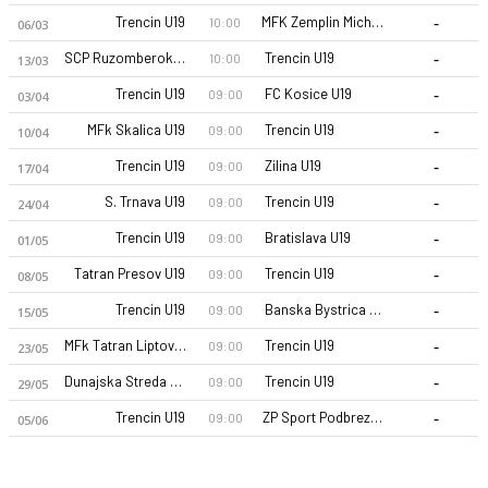
-
Trencin U19
MFK Zemplin Michalovce U19
10:00
06/03
-
SCP RuzomberokU19
Trencin U19
10:00
13/03
-
Trencin U19
FC Kosice U19
09:00
03/04
-
MFk Skalica U19
Trencin U19
09:00
10/04
-
Trencin U19
Zilina U19
09:00
17/04
AS Trencin U19 26-27 sezonu | U19 1. Liga'de 1. sırada, 0 pua
-
S. Trnava U19
Trencin U19
09:00
24/04
-
Trencin U19
Bratislava U19
09:00
01/05
-
Tatran Presov U19
Trencin U19
09:00
08/05
-
Trencin U19
Banska Bystrica U19
09:00
15/05
-
MFk Tatran Liptovsky Mikulas U19
Trencin U19
09:00
23/05
-
Dunajska Streda U19
Trencin U19
09:00
29/05
-
Trencin U19
ZP Sport Podbrezova U19
09:00
05/06