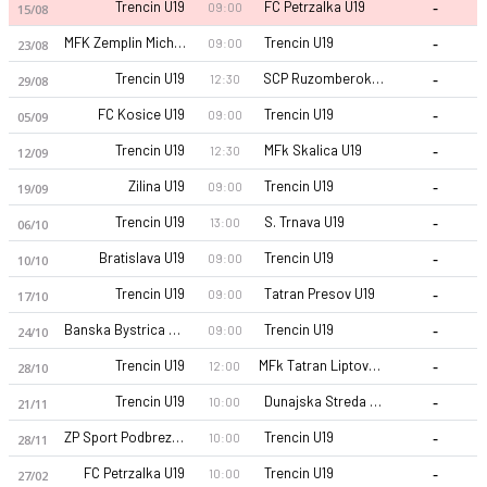
-
Trencin U19
FC Petrzalka U19
09:00
15/08
-
MFK Zemplin Michalovce U19
Trencin U19
09:00
23/08
-
Trencin U19
SCP RuzomberokU19
12:30
29/08
-
FC Kosice U19
Trencin U19
09:00
05/09
-
Trencin U19
MFk Skalica U19
12:30
12/09
-
Zilina U19
Trencin U19
09:00
19/09
-
Trencin U19
S. Trnava U19
13:00
06/10
-
Bratislava U19
Trencin U19
09:00
10/10
-
Trencin U19
Tatran Presov U19
09:00
17/10
-
Banska Bystrica U19
Trencin U19
09:00
24/10
-
Trencin U19
MFk Tatran Liptovsky Mikulas U19
12:00
28/10
-
Trencin U19
Dunajska Streda U19
10:00
21/11
-
ZP Sport Podbrezova U19
Trencin U19
10:00
28/11
-
FC Petrzalka U19
Trencin U19
10:00
27/02