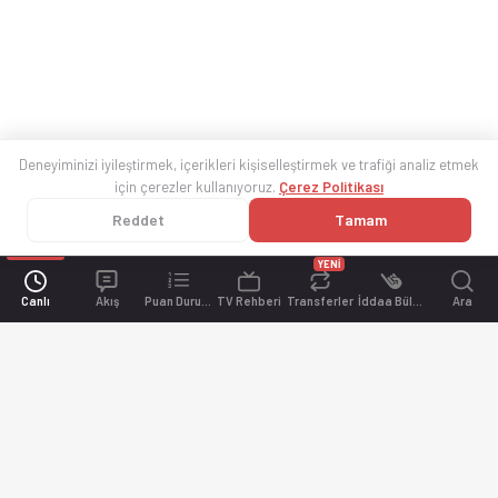
Deneyiminizi iyileştirmek, içerikleri kişiselleştirmek ve trafiği analiz etmek
için çerezler kullanıyoruz.
Çerez Politikası
Reddet
Tamam
YENİ
Canlı
Akış
Puan Durumu
TV Rehberi
Transferler
İddaa Bülteni
Ara