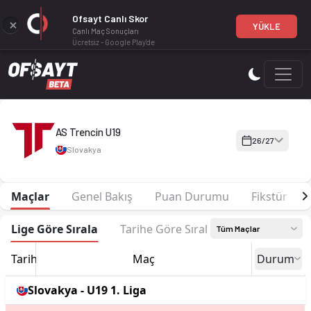
Ofsayt Canlı Skor
YÜKLE
Canlı Maç Sonuçları
Ücretsiz - Google Play'de
AS Trencin U19 26-27 sezonu | U19 1. Liga'de 1. sırada, 0 pua
AS Trencin U19
26/27
Slovakya
Maçlar
Genel Bakış
Puan Durumu
Fikstür
Lige Göre Sırala
Tarihe Göre Sırala
Tüm Maçlar
Tarih
Maç
Durum
Slovakya - U19 1. Liga