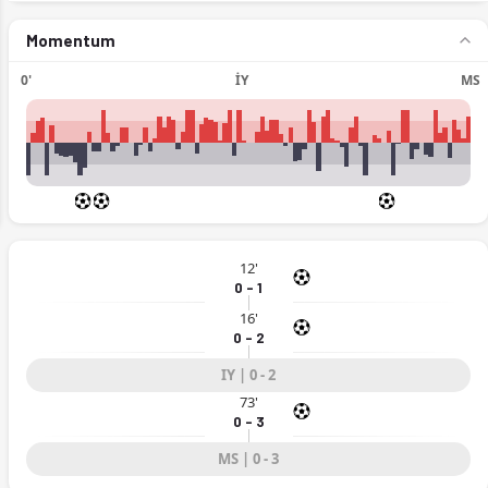
Momentum
0'
İY
MS
ext
12'
0 - 1
16'
0 - 2
IY | 0 - 2
73'
0 - 3
MS | 0 - 3