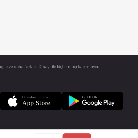
gue ve daha fazlası. Ofsayt ile hiçbir maçı kaçırmayın.
Sorular
Künye