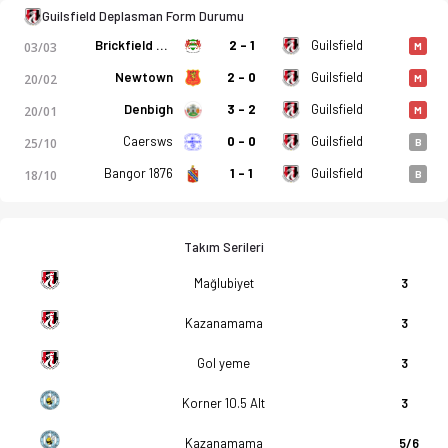
Guilsfield Deplasman Form Durumu
Brickfield Rangers
2 - 1
Guilsfield
03/03
M
Newtown
2 - 0
Guilsfield
20/02
M
Denbigh
3 - 2
Guilsfield
20/01
M
Caersws
0 - 0
Guilsfield
25/10
B
Bangor 1876
1 - 1
Guilsfield
18/10
B
Takım Serileri
Mağlubiyet
3
Kazanamama
3
Gol yeme
3
Korner 10.5 Alt
3
Kazanamama
5/6