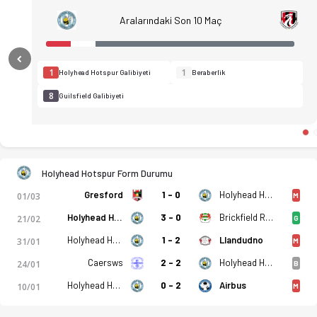
Aralarındaki Son 10 Maç
Previous
1
1
Holyhead Hotspur Galibiyeti
Beraberlik
8
Guilsfield Galibiyeti
Holyhead Hotspur Form Durumu
Gresford
1 - 0
Holyhead Hotspur
01/03
M
Holyhead Hotspur
3 - 0
Brickfield Rangers
21/02
G
Holyhead Hotspur
1 - 2
Llandudno
31/01
M
Caersws
2 - 2
Holyhead Hotspur
24/01
B
Galler - Championship, Kuzey - 25. Hafta - Holyhead Hotspur 1-
Holyhead Hotspur
0 - 2
Airbus
10/01
M