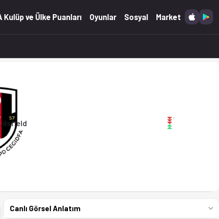
tikler Ofsayt'ta. (07.03.2026)
 Kulüp ve Ülke Puanları
Oyunlar
Sosyal
Market
uilsfield
Canlı Görsel Anlatım