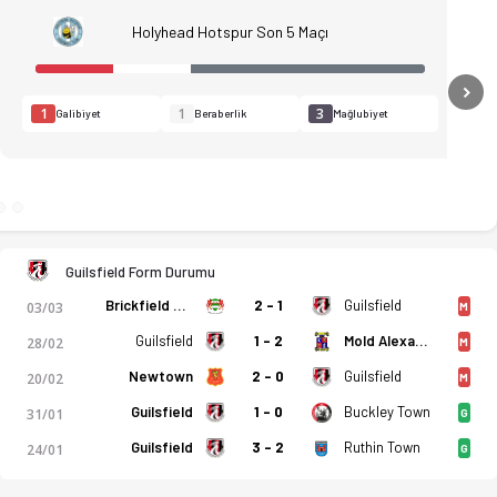
Holyhead Hotspur Son 5 Maçı
N
1
1
3
Galibiyet
Beraberlik
Mağlubiyet
Guilsfield Form Durumu
Brickfield Rangers
2 - 1
Guilsfield
03/03
M
Guilsfield
1 - 2
Mold Alexandra
28/02
M
Newtown
2 - 0
Guilsfield
20/02
M
Guilsfield
1 - 0
Buckley Town
31/01
G
0 Guilsfield bitti. Goller: C. Williams. Özet, kadro ve istatis
Guilsfield
3 - 2
Ruthin Town
24/01
G