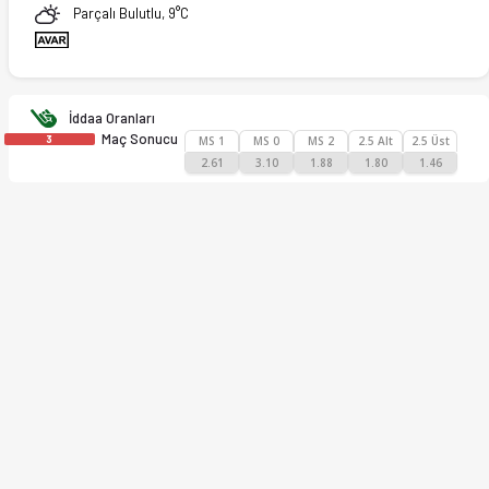
Parçalı Bulutlu, 9°C
İddaa Oranları
Maç Sonucu
3
MS 1
MS 0
MS 2
2.5 Alt
2.5 Üst
2.61
3.10
1.88
1.80
1.46