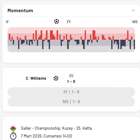
Momentum
0'
İY
MS
ext
35'
C. Williams
1 - 0
IY | 1 - 0
MS | 1 - 0
tikler Ofsayt'ta. (07.03.2026)
Galler - Championship, Kuzey - 25. Hafta
7 Mart 2026, Cumartesi 14:00