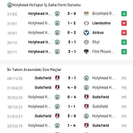
Holyhead Hotspur İç Saha Form Durumu
Holyhead Hotspur
3 - 0
Brickfield Rangers
21/02
G
Holyhead Hotspur
1 - 2
Llandudno
31/01
M
Holyhead Hotspur
0 - 2
Airbus
10/01
M
Holyhead Hotspur
3 - 1
Rhyl
26/12
G
Holyhead Hotspur
3 - 1
Flint Mountain
29/11
G
İki Takım Arasındaki Son Maçlar
Guilsfield
3 - 1
Holyhead Hotspur
MS
08/11/25
Guilsfield
4 - 0
Holyhead Hotspur
MS
01/04/23
Holyhead Hotspur
0 - 4
Guilsfield
MS
25/02/23
Holyhead Hotspur
1 - 1
Guilsfield
MS
18/12/21
Guilsfield
3 - 0
Holyhead Hotspur
MS
31/07/21
Holyhead Hotspur
1 - 4
Guilsfield
MS
23/02/19