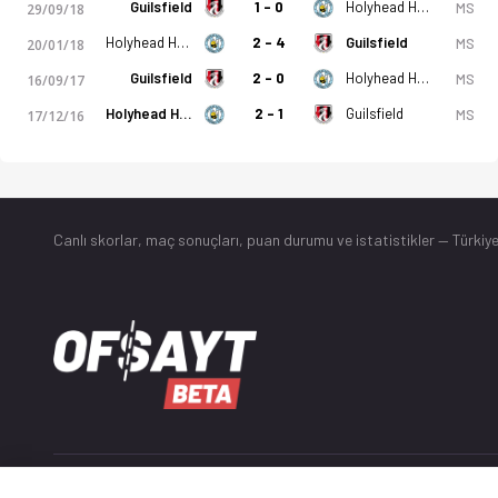
Guilsfield
1 - 0
Holyhead Hotspur
MS
29/09/18
Holyhead Hotspur
2 - 4
Guilsfield
MS
20/01/18
Guilsfield
2 - 0
Holyhead Hotspur
MS
16/09/17
Holyhead Hotspur
2 - 1
Guilsfield
MS
17/12/16
Canlı skorlar
, maç sonuçları, puan durumu ve istatistikler — Türkiye
© 2025 Ofsayt